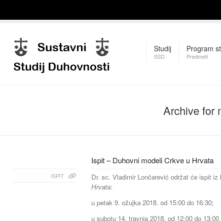
Studij
Program st
SSD
Predmeti
Archive for
Ispit – Duhovni modeli Crkve u Hrvata
ISPIT
Dr. sc. Vladimir Lončarević održat će ispit iz
Hrvata:
u petak 9. ožujka 2018. od 15:00 do 16:30;
u subotu 14. travnja 2018. od 12:00 do 13:00 