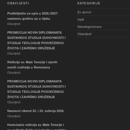
OBAVIJESTI
KATEGORIJE
Ex alumni
Predbilježbe za upis u 2026./2027.
nastavnu godinu su u tijeku
Ispiti
Obavijesti
Nekategorizirano
PROMOCIJA NOVIH DIPLOMANATA
Obavijesti
SUSTAVNOG STUDIJA DUHOVNOSTI I
STUDIJA TEOLOGIJE POSVEĆENOG
ŽIVOTA I ZAVRŠNO DRUŽENJE
Obavijesti
Relikvije sv. Male Terezije i njenih
svetih roditelja u Remetama
Obavijesti
PROMOCIJA NOVIH DIPLOMANATA
SUSTAVNOG STUDIJA DUHOVNOSTI I
STUDIJA TEOLOGIJE POSVEĆENOG
ŽIVOTA I ZAVRŠNO DRUŽENJE
Obavijesti
Nastavni vikend 22. i 23. svibnja 2026.
Obavijesti
Hodočašće relikvija sv. Male Terezije i
sv. roditelja Zelije i Ljudevita u svetištu