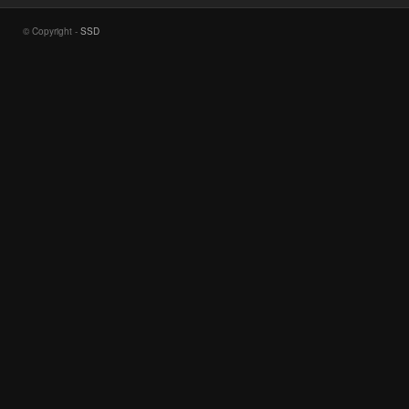
© Copyright -
SSD