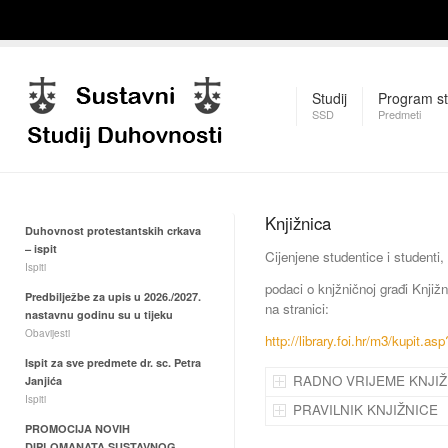
Studij
Program st
SSD
Predmeti
Knjižnica
Duhovnost protestantskih crkava
– ispit
Cijenjene studentice i studenti,
Ispiti
podaci o knjžničnoj građi Knjiž
Predbilježbe za upis u 2026./2027.
na stranici:
nastavnu godinu su u tijeku
Obavijesti
http://library.foi.hr/m3/kupit.a
Ispit za sve predmete dr. sc. Petra
RADNO VRIJEME KNJIŽ
Janjića
Ispiti
PRAVILNIK KNJIŽNICE
PROMOCIJA NOVIH
DIPLOMANATA SUSTAVNOG