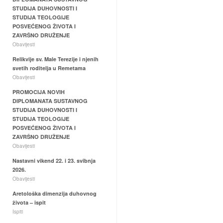
STUDIJA DUHOVNOSTI I
STUDIJA TEOLOGIJE
POSVEĆENOG ŽIVOTA I
ZAVRŠNO DRUŽENJE
Obavijesti
Relikvije sv. Male Terezije i njenih
svetih roditelja u Remetama
Obavijesti
PROMOCIJA NOVIH
DIPLOMANATA SUSTAVNOG
STUDIJA DUHOVNOSTI I
STUDIJA TEOLOGIJE
POSVEĆENOG ŽIVOTA I
ZAVRŠNO DRUŽENJE
Obavijesti
Nastavni vikend 22. i 23. svibnja
2026.
Obavijesti
Aretološka dimenzija duhovnog
života – ispit
Ispiti