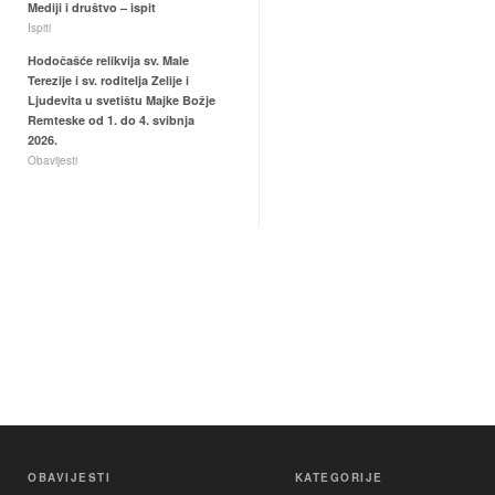
Mediji i društvo – ispit
Ispiti
Hodočašće relikvija sv. Male
Terezije i sv. roditelja Zelije i
Ljudevita u svetištu Majke Božje
Remteske od 1. do 4. svibnja
2026.
Obavijesti
OBAVIJESTI
KATEGORIJE