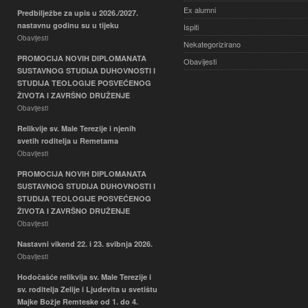
Ex alumni
Predbilježbe za upis u 2026./2027.
nastavnu godinu su u tijeku
Ispiti
Obavijesti
Nekategorizirano
PROMOCIJA NOVIH DIPLOMANATA
Obavijesti
SUSTAVNOG STUDIJA DUHOVNOSTI I
STUDIJA TEOLOGIJE POSVEĆENOG
ŽIVOTA I ZAVRŠNO DRUŽENJE
Obavijesti
Relikvije sv. Male Terezije i njenih
svetih roditelja u Remetama
Obavijesti
PROMOCIJA NOVIH DIPLOMANATA
SUSTAVNOG STUDIJA DUHOVNOSTI I
STUDIJA TEOLOGIJE POSVEĆENOG
ŽIVOTA I ZAVRŠNO DRUŽENJE
Obavijesti
Nastavni vikend 22. i 23. svibnja 2026.
Obavijesti
Hodočašće relikvija sv. Male Terezije i
sv. roditelja Zelije i Ljudevita u svetištu
Majke Božje Remteske od 1. do 4.