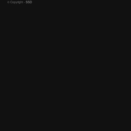
© Copyright -
SSD