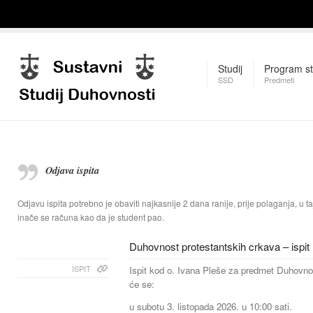
Studij
Program st
SSD
Predmeti
Odjava ispita
Odjavu ispita potrebno je obaviti najkasnije 2 dana ranije, prije polaganja, u taj
inače se računa kao da je student pao.
Duhovnost protestantskih crkava – ispit
ISPIT
Ispit kod o. Ivana Pleše za predmet Duhovno
će se:
u subotu 3. listopada 2026. u 10:00 sati.