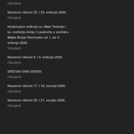
Obavijesti
Nastavni vikend 22. i 23. svibnja 2026.
Obavijesti
Hodočašće relikvija sv. Male Terezije i
sv. roditelja Zelije i Ljudevita u svetištu
Majke Božje Remteske od 1. do 4.
svibnja 2026.
Obavijesti
Nastavni vikend 8. i 9. svibnja 2026.
Obavijesti
SRETAN VAM USKRS!
Obavijesti
Nastavni vikend 17. i 18. travnja 2026.
Obavijesti
Nastavni vikend 20. i 21. ožujka 2026.
Obavijesti