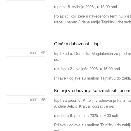
u petak 8. svibnja 2026., u 15:00 sati.
Polaznici koji žele u navedenom terminu prist
trebaju barem 3 dana ranije Tajništvu dostavit
Otačka duhovnost – ispit
ISPIT
Ispit kod o. Dominika Magdalenića za predm
se:
u subotu 21. veljače 2026. u 16:00 sati.
Prijave / odjave su mailom Tajništvu do zaklju
Kriteriji vrednovanja karizmatskih fenome
ISPIT
Ispit za predmet Kriteriji vrednovanja karizm
Anđele Jeličić Krajcar održat će se:
u subotu 6. prosinca 2025. u 9:00 sati.
Prijave / odjave su mailom Tajništvu do zaklj
sati.