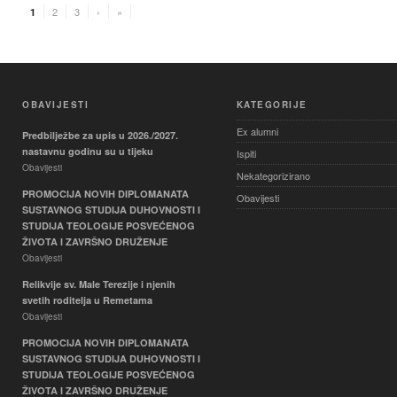
2
3
›
»
1
OBAVIJESTI
KATEGORIJE
Ex alumni
Predbilježbe za upis u 2026./2027.
nastavnu godinu su u tijeku
Ispiti
Obavijesti
Nekategorizirano
PROMOCIJA NOVIH DIPLOMANATA
Obavijesti
SUSTAVNOG STUDIJA DUHOVNOSTI I
STUDIJA TEOLOGIJE POSVEĆENOG
ŽIVOTA I ZAVRŠNO DRUŽENJE
Obavijesti
Relikvije sv. Male Terezije i njenih
svetih roditelja u Remetama
Obavijesti
PROMOCIJA NOVIH DIPLOMANATA
SUSTAVNOG STUDIJA DUHOVNOSTI I
STUDIJA TEOLOGIJE POSVEĆENOG
ŽIVOTA I ZAVRŠNO DRUŽENJE