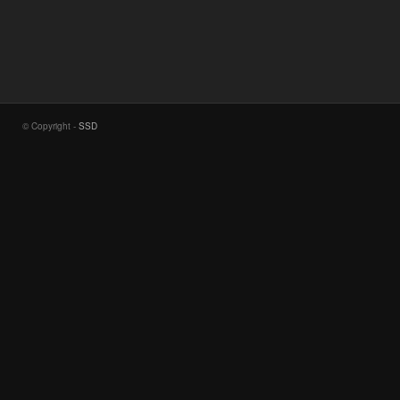
© Copyright -
SSD