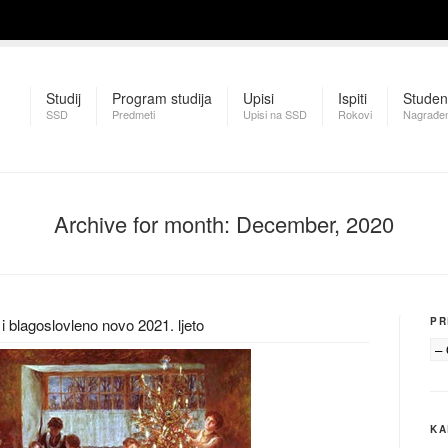
Studij
Program studija
Upisi
Ispiti
Studen
SSD
Predmeti
Upisi na SSD
Rokovi
Nagrađen
Archive for month: December, 2020
 i blagoslovleno novo 2021. ljeto
PR
KA