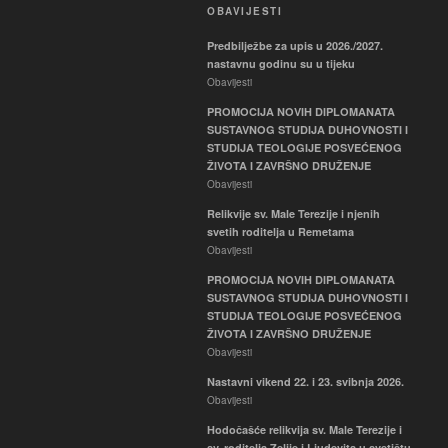
OBAVIJESTI
Predbilježbe za upis u 2026./2027.
nastavnu godinu su u tijeku
Obavijesti
PROMOCIJA NOVIH DIPLOMANATA
SUSTAVNOG STUDIJA DUHOVNOSTI I
STUDIJA TEOLOGIJE POSVEĆENOG
ŽIVOTA I ZAVRŠNO DRUŽENJE
Obavijesti
Relikvije sv. Male Terezije i njenih
svetih roditelja u Remetama
Obavijesti
PROMOCIJA NOVIH DIPLOMANATA
SUSTAVNOG STUDIJA DUHOVNOSTI I
STUDIJA TEOLOGIJE POSVEĆENOG
ŽIVOTA I ZAVRŠNO DRUŽENJE
Obavijesti
Nastavni vikend 22. i 23. svibnja 2026.
Obavijesti
Hodočašće relikvija sv. Male Terezije i
sv. roditelja Zelije i Ljudevita u svetištu