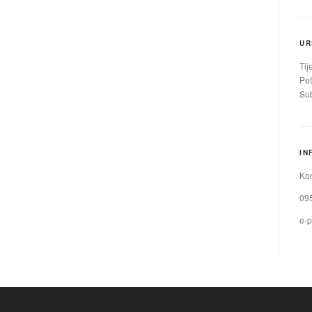
UR
Tij
Pet
Sub
IN
Kon
09
e-p