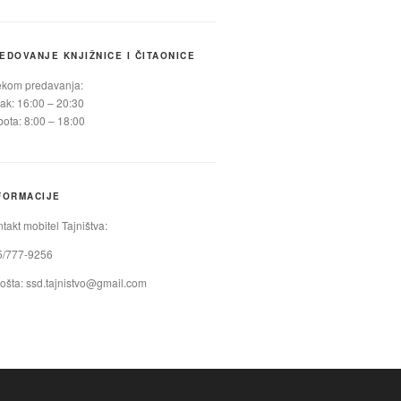
EDOVANJE KNJIŽNICE I ČITAONICE
ekom predavanja:
ak: 16:00 – 20:30
ota: 8:00 – 18:00
FORMACIJE
takt mobitel Tajništva:
5/777-9256
ošta:
ssd.tajnistvo@gmail.com