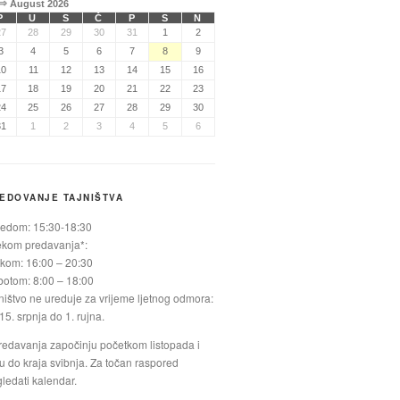
⇒
August 2026
P
U
S
Č
P
S
N
27
28
29
30
31
1
2
3
4
5
6
7
8
9
10
11
12
13
14
15
16
17
18
19
20
21
22
23
24
25
26
27
28
29
30
31
1
2
3
4
5
6
EDOVANJE TAJNIŠTVA
jedom: 15:30-18:30
ekom predavanja*:
kom: 16:00 – 20:30
otom: 8:00 – 18:00
ništvo ne ureduje za vrijeme ljetnog odmora:
15. srpnja do 1. rujna.
redavanja započinju početkom listopada i
ju do kraja svibnja. Za točan raspored
ledati kalendar.