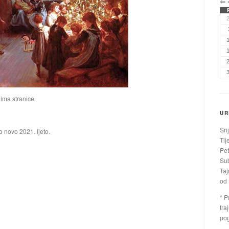
⇐
jima stranice
UR
Sri
o novo 2021. ljeto.
Tij
Pet
Sub
Taj
od 
* P
tra
pog