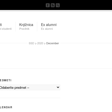
ti
Knjižnica
Ex alumni
i studenti
Pravilnik
Ex alumni
SSD
>
2020
> December
EDMETI
LENDAR