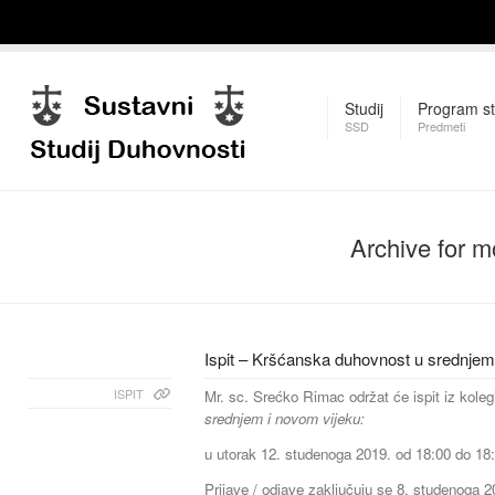
Studij
Program st
SSD
Predmeti
Archive for 
Ispit – Kršćanska duhovnost u srednjem
ISPIT
Mr. sc. Srećko Rimac održat će ispit iz koleg
srednjem i novom vijeku:
u utorak 12. studenoga 2019. od 18:00 do 18
Prijave / odjave zaključuju se 8. studenoga 2