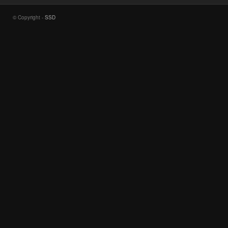
© Copyright -
SSD