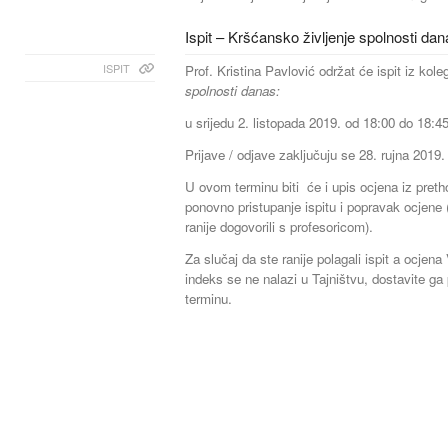
Ispit – Kršćansko življenje spolnosti da
ISPIT
Prof. Kristina Pavlović održat će ispit iz koleg
spolnosti danas:
u srijedu 2. listopada 2019. od 18:00 do 18:45
Prijave / odjave zaključuju se 28. rujna 2019.
U ovom terminu biti će i upis ocjena iz pret
ponovno pristupanje ispitu i popravak ocjene
ranije dogovorili s profesoricom).
Za slučaj da ste ranije polagali ispit a ocjena
indeks se ne nalazi u Tajništvu, dostavite ga 
terminu.