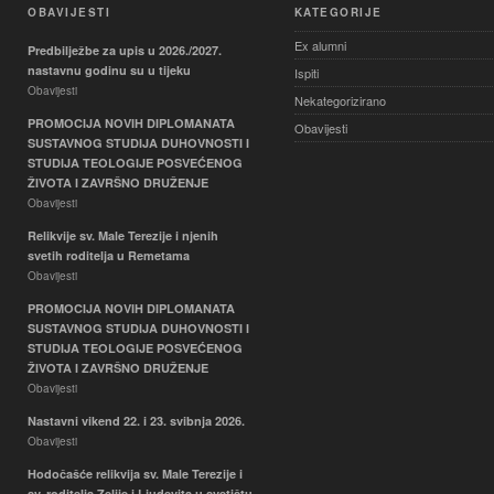
OBAVIJESTI
KATEGORIJE
Ex alumni
Predbilježbe za upis u 2026./2027.
nastavnu godinu su u tijeku
Ispiti
Obavijesti
Nekategorizirano
PROMOCIJA NOVIH DIPLOMANATA
Obavijesti
SUSTAVNOG STUDIJA DUHOVNOSTI I
STUDIJA TEOLOGIJE POSVEĆENOG
ŽIVOTA I ZAVRŠNO DRUŽENJE
Obavijesti
Relikvije sv. Male Terezije i njenih
svetih roditelja u Remetama
Obavijesti
PROMOCIJA NOVIH DIPLOMANATA
SUSTAVNOG STUDIJA DUHOVNOSTI I
STUDIJA TEOLOGIJE POSVEĆENOG
ŽIVOTA I ZAVRŠNO DRUŽENJE
Obavijesti
Nastavni vikend 22. i 23. svibnja 2026.
Obavijesti
Hodočašće relikvija sv. Male Terezije i
sv. roditelja Zelije i Ljudevita u svetištu