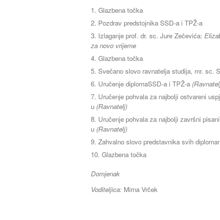
Glazbena točka
Pozdrav predstojnika SSD-a i TPŽ-a
Izlaganje prof. dr. sc. Jure Zečevića:
Eliza
za novo vrijeme
Glazbena točka
Svečano slovo ravnatelja studija, mr. sc.
Uručenje diplomaSSD-a i TPŽ-a
(Ravnatel
Uručenje pohvala za najbolji ostvareni us
u
(Ravnatelj)
Uručenje pohvala za najbolji završni pisan
u
(Ravnatelj)
Zahvalno slovo predstavnika svih diplom
Glazbena točka
Domjenak
Voditeljica:
Mirna Vrček