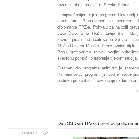
ravnatelj obaju studija, o. Srećko Rimac.
U najsvečanijem dijelu programa Ravnatelj j
studentima. Promovirano je sedmero d
diplomanta TPŽ-a. Pohvalu za najbolji ostv
Jaka Čulo, a na TPŽ-u: Lidija Biol i Marij
završni pisani rad dobili su na SSD-u Ljilja
TPŽ-u Dolores Munitić. Predstavnice diplom
Bogu, profesorima, tajnici, svojim obitelji
svesrdnu pomoć i ohrabrenje tijekom studija.
Glazbeni dio programa animirao je student
Kamenarović, program je vodila studenti
podršku prezentaciji i ozvučenju skrbio je br
Ž
Dan SSD-a i TPŽ-a i promocija diploma
OBAVIJEST