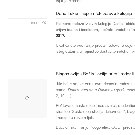
Ispit je pismeni.
Dario Tokić – ispitni rok za sve kolegije
ISPIT
Pismene radove iz svih kolegija Darija Tokić
prijavnicama i indeksom, možete predati u T
2017.
Ukoliko ste već ranije predali radove, a ocje
istog datuma u Tajništvo dostavite indeks i pr
Blagoslovljen Božić i obilje mira i radosti
“Ne bojte se, jer vam, evo, donosim radosnu 
narod:
Danas vam se u Davidovu gradu rodio 
2, 10-11).
Poštovane nastavnice i nastavnici, studentice
stranice “Sustavnog studija duhovnosti”, blag
i radosti u novom ljetu,
Doc. dr. sc. Franjo Podgorelec, OCD, predsto