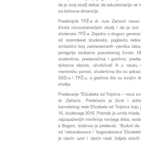
da je ovaj studij dokaz da sekularizacija ne
za duhovne dimenzije.
Predstojnik TPŽ-a dr. Jure Zečević naveo
života novoustanovljeni studij i da je ovo
studenata TPŽ-a. Zajedno s drugom generacij
od osamdeset studenata, poglavito redov
simbolični broj zainteresiranih vjernika laik
ponajprije osobama posvećenog života. Obo
studentima, predavačima i gostima: predav
duhovne obzore, učvršćivali ih u nauku 
mentorsku pomoć, studentima što su pokazal
SSD-u i TPŽ-u, a gostima što su svojim do
studija.
Predavanje “Elizabeta od Trojstva – nova sv
dr. Zečević. Predstavio je život i duho
karmelskog reda Elizabete od Trojstva koju 
16. studenoga 2016. Premda je umrla mlada, 
najzapaženijih mistikinja novijega doba, osob
s Bogom, istaknuo je predavač. “Budući da 
od ʼnebozaboravaʼ i ʼbogozaboravaʼ Elizabe
je njezin uzor i njezin nauk željela stavi