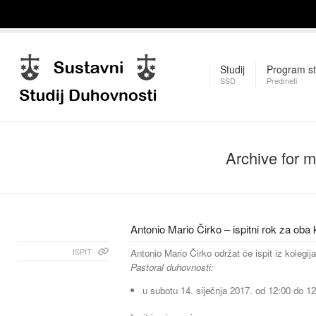
Studij
Program st
SSD
Predmeti
Archive for 
Antonio Mario Čirko – ispitni rok za oba 
ISPIT
Antonio Mario Čirko održat će ispit iz kolegija
Pastoral duhovnosti:
u subotu 14. siječnja 2017. od 12:00 do 12