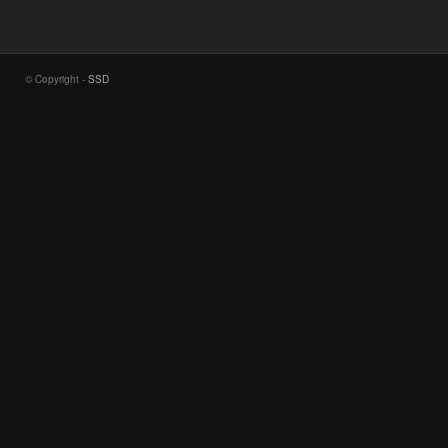
© Copyright -
SSD