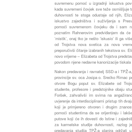
suvremenu pomoć u izgradnji iskustva po
kada suvremeni čovjek sve teže osmišljuje tra
duhovnosti te stoga odustaje od njih, Eliz
iskustvo zajedništva i suživljenja s Pre
pomoći suvremenom čovjeku da i sam n
poznatim Rahnerovim predviđanjem da će p
ʼmistikʼ, onaj tko je nešto ʼiskusioʼ ili ga vi
od Trojstva nova svetica za nova vremen
preporučivši čitanje izabranih tekstova sv. El
novo vrijeme – Elizabeta od Trojstva predstavl
povodom njene nedavne kanonizacije tiskala 
Nakon predavanja i ravnatelj SSD-a i TPŽ-a,
provincije sv. oca Josipa o. Srećko Rimac p
otvore Bogu poput sv. Elizabete od Trojs
studente, profesore i predstojnike obaju stu
Foršek, zahvalivši im svima na angažiran
uvjerenje da interdisciplinarni pristup tih dv
koji je primjereno otvoren i drugim znanos
pomoći studentima da se orijentiraju i lakš
putove koji će ih dovesti do Istine i zajed
za karmelske studije duhovnosti, razlog j
predavanja studija TPŽ-a planira održati u 