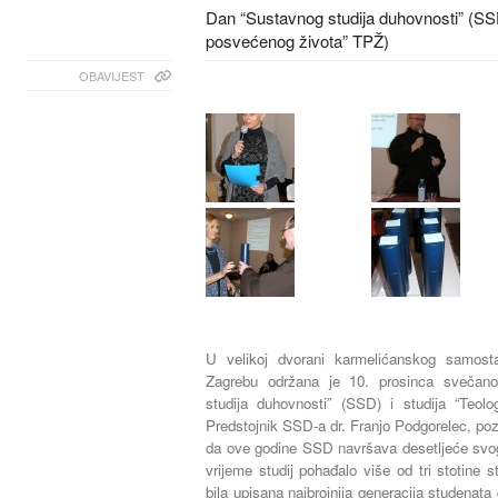
Dan “Sustavnog studija duhovnosti” (SSD)
posvećenog života” TPŽ)
OBAVIJEST
U velikoj dvorani karmelićanskog samo
Zagrebu održana je 10. prosinca svečan
studija duhovnosti” (SSD) i studija “Teolo
Predstojnik SSD-a dr. Franjo Podgorelec, poz
da ove godine SSD navršava desetljeće svoga
vrijeme studij pohađalo više od tri stotine 
bila upisana najbrojnija generacija studenata 