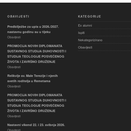
OBAVIJESTI
KATEGORIJE
Ex alumni
Predbilježbe za upis u 2026./2027.
nastavnu godinu su u tijeku
Ispiti
Obavijesti
Nekategorizirano
PROMOCIJA NOVIH DIPLOMANATA
Obavijesti
SUSTAVNOG STUDIJA DUHOVNOSTI I
STUDIJA TEOLOGIJE POSVEĆENOG
ŽIVOTA I ZAVRŠNO DRUŽENJE
Obavijesti
Relikvije sv. Male Terezije i njenih
svetih roditelja u Remetama
Obavijesti
PROMOCIJA NOVIH DIPLOMANATA
SUSTAVNOG STUDIJA DUHOVNOSTI I
STUDIJA TEOLOGIJE POSVEĆENOG
ŽIVOTA I ZAVRŠNO DRUŽENJE
Obavijesti
Nastavni vikend 22. i 23. svibnja 2026.
Obavijesti