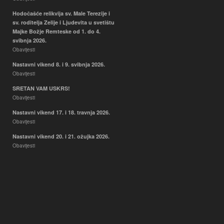
Hodočašće relikvija sv. Male Terezije i
sv. roditelja Zelije i Ljudevita u svetištu
Majke Božje Remteske od 1. do 4.
svibnja 2026.
Obavijesti
Nastavni vikend 8. i 9. svibnja 2026.
Obavijesti
SRETAN VAM USKRS!
Obavijesti
Nastavni vikend 17. i 18. travnja 2026.
Obavijesti
Nastavni vikend 20. i 21. ožujka 2026.
Obavijesti