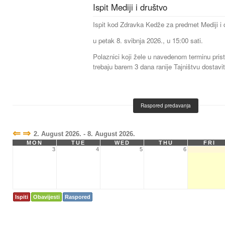
Ispit Mediji i društvo
Ispit kod Zdravka Kedže za predmet Mediji i 
u petak 8. svibnja 2026., u 15:00 sati.
Polaznici koji žele u navedenom terminu prist
trebaju barem 3 dana ranije Tajništvu dostavit
Raspored predavanja
⇐
⇒
2. August 2026. - 8. August 2026.
MON
TUE
WED
THU
FRI
3
4
5
6
Ispiti
Obavijesti
Raspored