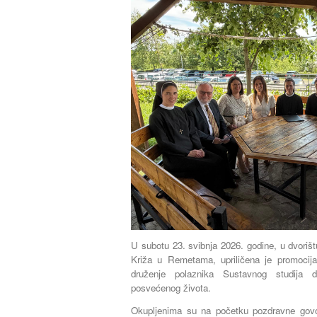
U subotu 23. svibnja 2026. godine, u dvoriš
Križa u Remetama, upriličena je promocij
druženje polaznika Sustavnog studija du
posvećenog života.
Okupljenima su na početku pozdravne govore