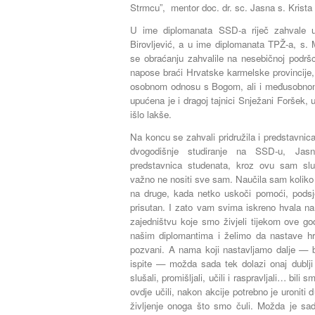
Strmcu”,
mentor
doc. dr. sc. Jasna s. Krista
U ime diplomanata SSD-a riječ zahvale up
Birovljević, a u ime diplomanata TPŽ-a, s. 
se obraćanju zahvalile na nesebičnoj podršc
napose braći Hrvatske karmelske provincije, n
osobnom odnosu s Bogom, ali i međusobnom
upućena je i dragoj tajnici Snježani Foršek, u
išlo lakše.
Na koncu se zahvali pridružila i predstavnic
dvogodišnje studiranje na SSD-u, Jasn
predstavnica studenata, kroz ovu sam slu
važno ne nositi sve sam. Naučila sam koliko 
na druge, kada netko uskoči pomoći, podsjet
prisutan. I zato vam svima iskreno hvala na
zajedništvu koje smo živjeli tijekom ove g
našim diplomantima i želimo da nastave hr
pozvani. A nama koji nastavljamo dalje — bi
ispite — možda sada tek dolazi onaj dublji
slušali, promišljali, učili i raspravljali… bili 
ovdje učili, nakon akcije potrebno je uroniti d
življenje onoga što smo čuli. Možda je s