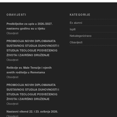
OBAVIJESTI
KATEGORIJE
Ex alumni
Predbilježbe za upis u 2026./2027.
nastavnu godinu su u tijeku
Ispiti
Obavijesti
Nekategorizirano
PROMOCIJA NOVIH DIPLOMANATA
Obavijesti
SUSTAVNOG STUDIJA DUHOVNOSTI I
STUDIJA TEOLOGIJE POSVEĆENOG
ŽIVOTA I ZAVRŠNO DRUŽENJE
Obavijesti
Relikvije sv. Male Terezije i njenih
svetih roditelja u Remetama
Obavijesti
PROMOCIJA NOVIH DIPLOMANATA
SUSTAVNOG STUDIJA DUHOVNOSTI I
STUDIJA TEOLOGIJE POSVEĆENOG
ŽIVOTA I ZAVRŠNO DRUŽENJE
Obavijesti
Nastavni vikend 22. i 23. svibnja 2026.
Obavijesti