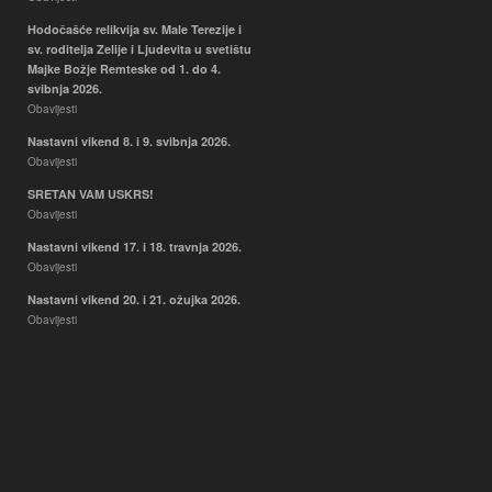
Hodočašće relikvija sv. Male Terezije i
sv. roditelja Zelije i Ljudevita u svetištu
Majke Božje Remteske od 1. do 4.
svibnja 2026.
Obavijesti
Nastavni vikend 8. i 9. svibnja 2026.
Obavijesti
SRETAN VAM USKRS!
Obavijesti
Nastavni vikend 17. i 18. travnja 2026.
Obavijesti
Nastavni vikend 20. i 21. ožujka 2026.
Obavijesti