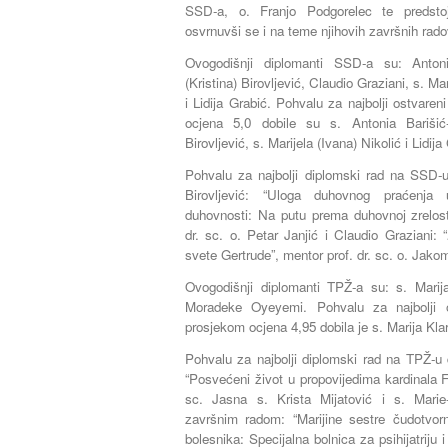
SSD-a, o. Franjo Podgorelec te predsto
osvrnuvši se i na teme njihovih završnih rado
Ovogodišnji diplomanti SSD-a su: Anto
(Kristina) Birovljević, Claudio Graziani, s. Ma
i Lidija Grabić. Pohvalu za najbolji ostvar
ocjena 5,0 dobile su s. Antonia Barišić
Birovljević, s. Marijela (Ivana) Nikolić i Lidija
Pohvalu za najbolji diplomski rad na SSD-u
Birovljević: “Uloga duhovnog praćenja 
duhovnosti: Na putu prema duhovnoj zrelos
dr. sc. o. Petar Janjić i Claudio Graziani: “
svete Gertrude”, mentor prof. dr. sc. o. Jak
Ovogodišnji diplomanti TPŽ-a su: s. Marija
Moradeke Oyeyemi. Pohvalu za najbolji 
prosjekom ocjena 4,95 dobila je s. Marija Klar
Pohvalu za najbolji diplomski rad na TPŽ-u d
“Posvećeni život u propovijedima kardinala F
sc. Jasna s. Krista Mijatović i s. Mar
završnim radom: “Marijine sestre čudotvorn
bolesnika: Specijalna bolnica za psihijatriju i