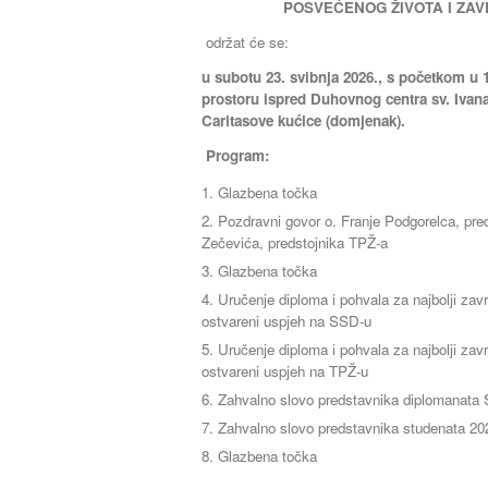
POSVEĆENOG ŽIVOTA I ZA
održat će se:
u
subotu 23. svibnja 2026., s početkom u 
prostoru ispred Duhovnog centra sv. Ivana
Caritasove kućice (domjenak).
Program:
Glazbena točka
Pozdravni govor o. Franje Podgorelca, pre
Zečevića, predstojnika TPŽ-a
Glazbena točka
Uručenje diploma i pohvala za najbolji završ
ostvareni uspjeh na SSD-u
Uručenje diploma i pohvala za najbolji završ
ostvareni uspjeh na TPŽ-u
Zahvalno slovo predstavnika diplomanata
Zahvalno slovo predstavnika studenata 202
Glazbena točka