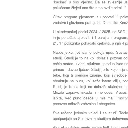
“bacimo” u ono Vječno. Da se svjesnije u
pokušamo živjeti ono što smo ovdje primili.“
Čitav program pjesmom su popratili i pola
vodstvo i glazbenu pratnju br. Dominika Kne
U akademskoj godini 2024. / 2025. na SSD u
ih je pohađalo cjeloviti i 1 parcijalni progr
21, 17 polaznika pohađalo cjeloviti, a njih 4 p
Naposljetku, još samo pokoja riječ. Sustavn
studij. Studij je to na koji dolaziš pozvan
način rastao u vjeri, otkrivao i produbljivao n
primao i davao ljubav. Studij je to kojem je 
tebe, koji ti prenose znanje, koji svjedoče
ohrabruju na putu, koji teže istom cilju, po
Studij je to na koji ne dolaziš slučajno i
Možda zapravo nikada ni ne odeš. Vraćaš
ispita, već puno češće u mislima i molit
ponovno odlaziš zahvalan i obogaćen.
Sve rečeno jednako vrijedi i za studij Teol
upotpunjuje sa Sustavnim studijem duhovnost
Ako si slučajno među onima koji čitaju ovaj 