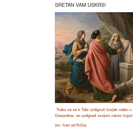
SRETAN VAM USKRS!
”Kako će se k Tebi uzdignuti čovjek rođen u z
Gospodine, ne uzdigneš svojom rukom kojom 
(sv. Ivan od Križa)