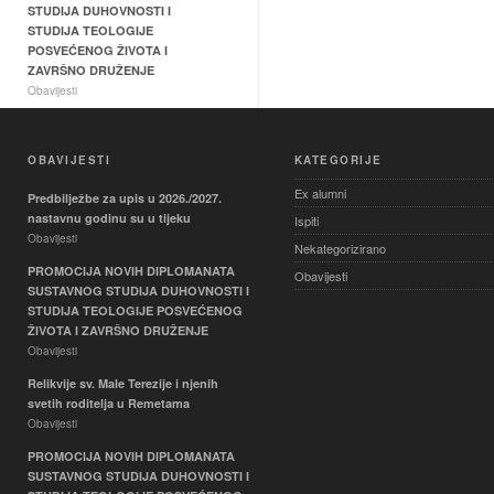
STUDIJA DUHOVNOSTI I
STUDIJA TEOLOGIJE
POSVEĆENOG ŽIVOTA I
ZAVRŠNO DRUŽENJE
Obavijesti
Relikvije sv. Male Terezije i njenih
svetih roditelja u Remetama
OBAVIJESTI
KATEGORIJE
Obavijesti
Ex alumni
PROMOCIJA NOVIH
Predbilježbe za upis u 2026./2027.
DIPLOMANATA SUSTAVNOG
nastavnu godinu su u tijeku
Ispiti
STUDIJA DUHOVNOSTI I
Obavijesti
Nekategorizirano
STUDIJA TEOLOGIJE
PROMOCIJA NOVIH DIPLOMANATA
POSVEĆENOG ŽIVOTA I
Obavijesti
SUSTAVNOG STUDIJA DUHOVNOSTI I
ZAVRŠNO DRUŽENJE
STUDIJA TEOLOGIJE POSVEĆENOG
Obavijesti
ŽIVOTA I ZAVRŠNO DRUŽENJE
Nastavni vikend 22. i 23. svibnja
Obavijesti
2026.
Relikvije sv. Male Terezije i njenih
Obavijesti
svetih roditelja u Remetama
Aretološka dimenzija duhovnog
Obavijesti
života – ispit
PROMOCIJA NOVIH DIPLOMANATA
Ispiti
SUSTAVNOG STUDIJA DUHOVNOSTI I
Mediji i društvo – ispit