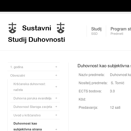
Studij
Program st
SSD
Predmeti
Duhovnost kao subjektivna 
1. godina
Naziv predmeta:
Duhovnost ka
Obvezatni
Nositelj predmeta:
S. Tomić
Kršćanska duhovnost:
načela
ECTS bodova:
3.0
Duhovna poruka evanđelja
Kôd:
Duhovnost Staroga zavjeta
Predavanja:
12 sati
Uvod u kršćanstvo
Duhovnost kao
subjektivna strana