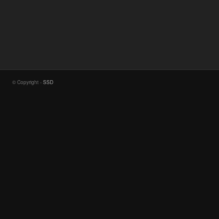
© Copyright -
SSD