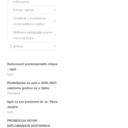
kršćanstvo
Krivnja i oprost
Uvođenje u meditativno-
kontemplativnu molitvu
Molitvena pedagogija prema
Ivanu od Križa
2. godina
Duhovnost protestantskih crkava
– ispit
Ispiti
Predbilježbe za upis u 2026./2027.
nastavnu godinu su u tijeku
Obavijesti
Ispit za sve predmete dr. sc. Petra
Janjića
Ispiti
PROMOCIJA NOVIH
DIPLOMANATA SUSTAVNOG