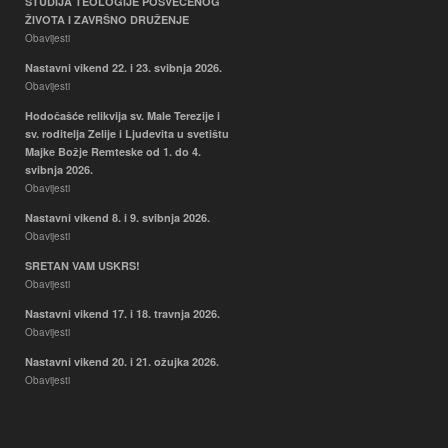
STUDIJA TEOLOGIJE POSVEĆENOG
Ispiti
ŽIVOTA I ZAVRŠNO DRUŽENJE
Obavijesti
Hodočašće relikvija sv. Male
Terezije i sv. roditelja Zelije i
Nastavni vikend 22. i 23. svibnja 2026.
Ljudevita u svetištu Majke Božje
Obavijesti
Remteske od 1. do 4. svibnja
Hodočašće relikvija sv. Male Terezije i
2026.
sv. roditelja Zelije i Ljudevita u svetištu
Obavijesti
Majke Božje Remteske od 1. do 4.
svibnja 2026.
Obavijesti
Nastavni vikend 8. i 9. svibnja 2026.
Obavijesti
SRETAN VAM USKRS!
Obavijesti
Nastavni vikend 17. i 18. travnja 2026.
Obavijesti
Nastavni vikend 20. i 21. ožujka 2026.
Obavijesti