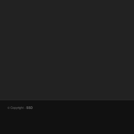
© Copyright -
SSD