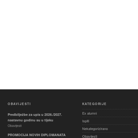
OBAVIJESTI
KATEGORIJE
Ex alumni
Predbilježbe za upis u 2026./2027.
nastavnu godinu su u tijeku
Ispiti
Obavijesti
Nekategorizirano
PROMOCIJA NOVIH DIPLOMANATA
Obavijesti