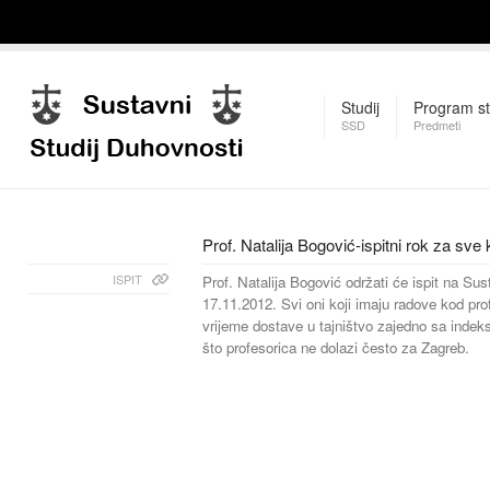
Studij
Program st
SSD
Predmeti
Prof. Natalija Bogović-ispitni rok za sve 
ISPIT
Prof. Natalija Bogović održati će ispit na Su
17.11.2012. Svi oni koji imaju radove kod pro
vrijeme dostave u tajništvo zajedno sa indeks
što profesorica ne dolazi često za Zagreb.