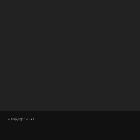
© Copyright -
SSD