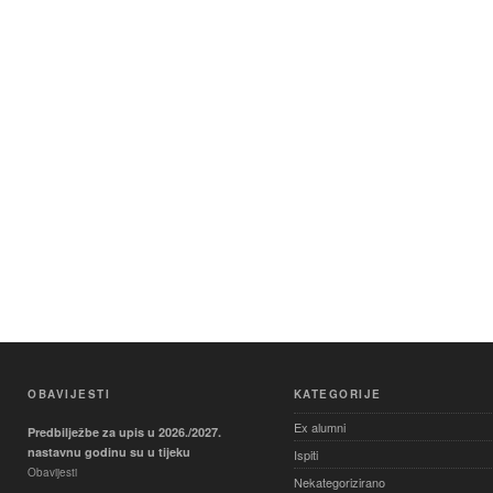
OBAVIJESTI
KATEGORIJE
Ex alumni
Predbilježbe za upis u 2026./2027.
nastavnu godinu su u tijeku
Ispiti
Obavijesti
Nekategorizirano