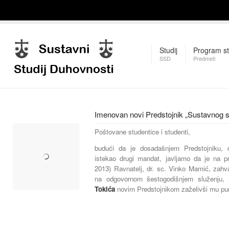
Studij
Program st
SSD
Predmeti
Imenovan novi Predstojnik „Sustavnog s
Poštovane studentice i studenti,
budući da je dosadašnjem Predstojniku, d
istekao drugi mandat, javljamo da je na pro
2013) Ravnatelj, dr. sc. Vinko Mamić, zahv
na odgovornom šestogodišnjem služenju
Tokića
novim Predstojnikom zaželivši mu pun