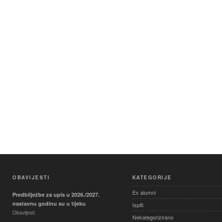
OBAVIJESTI
KATEGORIJE
Ex alumni
Predbilježbe za upis u 2026./2027.
nastavnu godinu su u tijeku
Ispiti
Obavijesti
Nekategorizirano