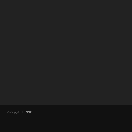
© Copyright -
SSD