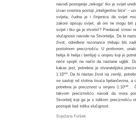
navodi postojanje „nekoga“ tko je svijet uredi
izvan svemira postoji „inteligentno biće“ – u
svijeta, čudna je i činjenica da svijet m
zakoni opisuju svijet, ali oni ne mogu biti
svijet i tko ga je stvorio!? Predavač iznosi n
slučajnosti navode na Stvoritelja. Da bi nasta
život, određene rezonance trebaju biti za
postotnom preciznošću. U protivnom, unatoč
helija ili helija i berilija) u omjeru koji je 
neće spojiti na način da nastane ugljik. 
kakav jest, potrebna je stvarateljska preci
1:10¹²³. Da bi nastao život na zemlji, potreb
se sastoji od stotina tisuća bjelančevina, a 
potrebna je preciznost u omjeru 1:10¹³º… Č
takvom preciznošću navodi da mora posto
Stvoritelj koji ga je s tolikom preciznošću s
postojati baš tolika slučajnost.
Snježana Foršek