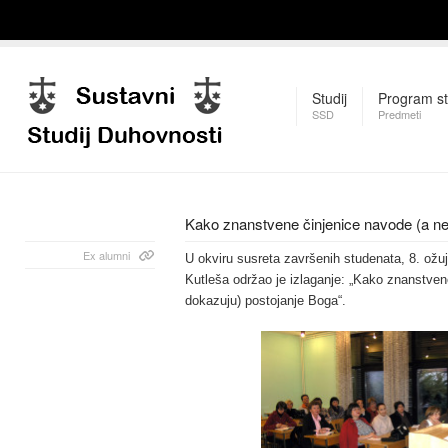
Studij
Program st
SSD
Predmeti
Kako znanstvene činjenice navode (a ne
Ex alumni
U okviru susreta završenih studenata, 8. ožujk
Kutleša održao je izlaganje: „Kako znanstven
dokazuju) postojanje Boga“.