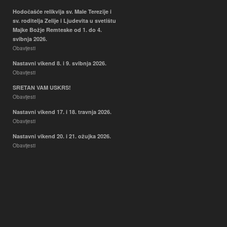
Hodočašće relikvija sv. Male Terezije i
sv. roditelja Zelije i Ljudevita u svetištu
Majke Božje Remteske od 1. do 4.
svibnja 2026.
Obavijesti
Nastavni vikend 8. i 9. svibnja 2026.
Obavijesti
SRETAN VAM USKRS!
Obavijesti
Nastavni vikend 17. i 18. travnja 2026.
Obavijesti
Nastavni vikend 20. i 21. ožujka 2026.
Obavijesti