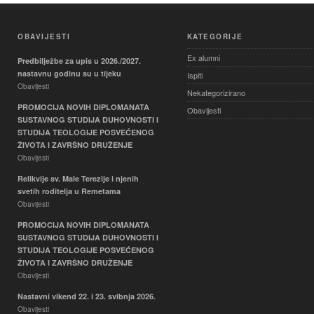
OBAVIJESTI
KATEGORIJE
Ex alumni
Predbilježbe za upis u 2026./2027.
nastavnu godinu su u tijeku
Ispiti
Obavijesti
Nekategorizirano
PROMOCIJA NOVIH DIPLOMANATA
Obavijesti
SUSTAVNOG STUDIJA DUHOVNOSTI I
STUDIJA TEOLOGIJE POSVEĆENOG
ŽIVOTA I ZAVRŠNO DRUŽENJE
Obavijesti
Relikvije sv. Male Terezije i njenih
svetih roditelja u Remetama
Obavijesti
PROMOCIJA NOVIH DIPLOMANATA
SUSTAVNOG STUDIJA DUHOVNOSTI I
STUDIJA TEOLOGIJE POSVEĆENOG
ŽIVOTA I ZAVRŠNO DRUŽENJE
Obavijesti
Nastavni vikend 22. i 23. svibnja 2026.
Obavijesti