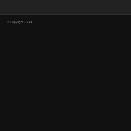
© Copyright -
SSD