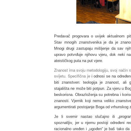
Predavač progovara o uvijek aktualnom pita
Stav mnogih znanstvenika je da je znanost
Mnogi drugi zastupaju mišljenje da sav nji
upravo potvrđuje njihovu vjeru, dok neki n
ateističkog puta na put vjere.
Znanost ima svoju metodologiju, svoj način ra
svijetu. Specifična je
i odnosi se na određe
biti znanstven: teologija je znanost, al
stajališta ne može biti potpun. Za vjeru u Bog
beskorisna. Obrazloženja su potrebna i koris
znanosti. Vjernik koji nema veliko znanst
argumentirati postojanje Boga od vrhunskog 
Je li svemir nastao slučajno ili „progra
spoznatljiv, jer u njemu postoji određeni re
racionalno uređen i „ugođen“ je baš tako da