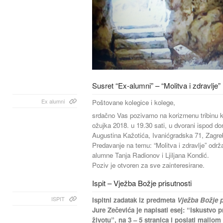
Susret “Ex-alumni” – “Molitva i zdravlje”
Ex alumni
Poštovane kolegice i kolege,
srdačno Vas pozivamo na korizmenu tribinu ko
ožujka 2018. u 19.30 sati, u dvorani ispod 
Augustina Kažotića, Ivanićgradska 71, Zagre
Predavanje na temu: “Molitva i zdravlje” održ
alumne Tanja Radionov i Ljiljana Kondić.
Poziv je otvoren za sve zainteresirane.
Ispit – Vježba Božje prisutnosti
ISPIT
Ispitni zadatak iz predmeta
Vježba Božje 
Jure Zečevića je napisati esej: “Iskustvo
životu”, na 3 – 5 stranica i poslati mailom