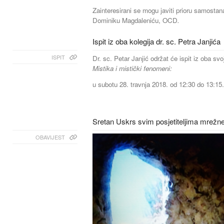
Zainteresirani se mogu javiti prioru samostan
Dominiku Magdaleniću, OCD
.
Ispit iz oba kolegija dr. sc. Petra Janjića
ISPIT
Dr. sc. Petar Janjić održat će ispit iz oba svo
Mistika i mistički fenomeni:
u subotu 28. travnja 2018. od 12:30 do 13:15.
Sretan Uskrs svim posjetiteljima mrežne
OBAVIJEST