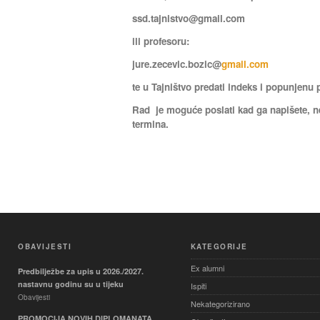
ssd.tajnistvo@gmail.com
ili profesoru:
jure.zecevic.bozic@
gmail.com
te u Tajništvo predati indeks i popunjenu p
Rad je moguće poslati kad ga napišete, 
termina.
OBAVIJESTI
KATEGORIJE
Ex alumni
Predbilježbe za upis u 2026./2027.
nastavnu godinu su u tijeku
Ispiti
Obavijesti
Nekategorizirano
PROMOCIJA NOVIH DIPLOMANATA