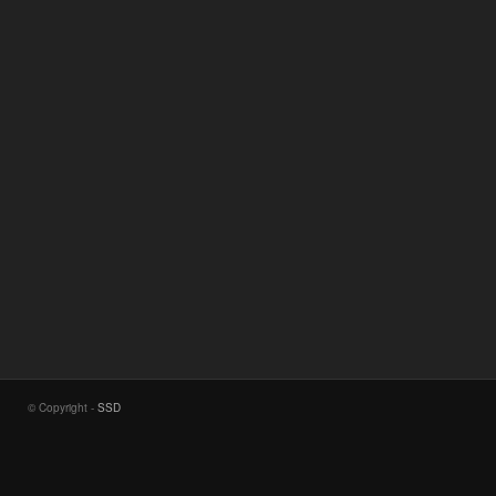
© Copyright -
SSD