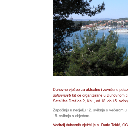
Duhovne vježbe za aktualne i završene pola
duhovnosti
bit će organizirane u Duhovnom 
Šetalište Dražica 2, Krk , od 12. do 15. svib
Započinju u nedjelju 12. svibnja s večerom u 
15. svibnja s objedom.
Voditelj duhovnih vježbi je o. Dario Tokić, O