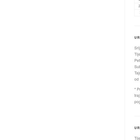
UR
Sri
Tij
Pet
Sub
Taj
od 
* P
tra
pog
UR
Tij