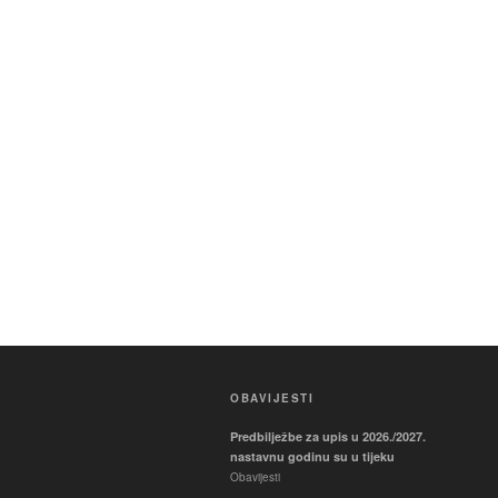
OBAVIJESTI
Predbilježbe za upis u 2026./2027.
nastavnu godinu su u tijeku
Obavijesti