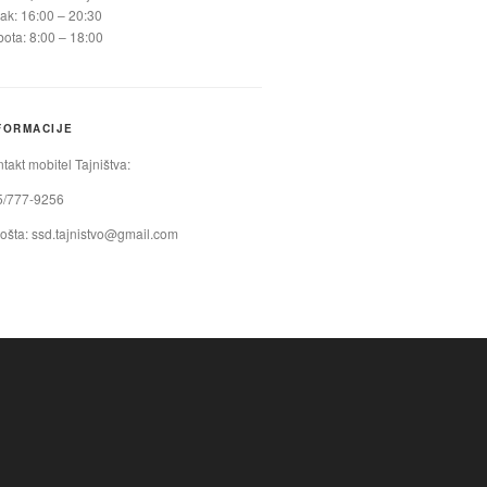
ak: 16:00 – 20:30
ota: 8:00 – 18:00
FORMACIJE
takt mobitel Tajništva:
5/777-9256
ošta:
ssd.tajnistvo@gmail.com