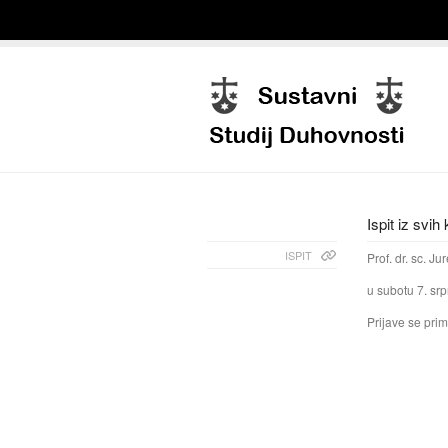
Ispit iz svih
ISPIT
Prof. dr. sc. Ju
u subotu 7. srp
Prijave se pri