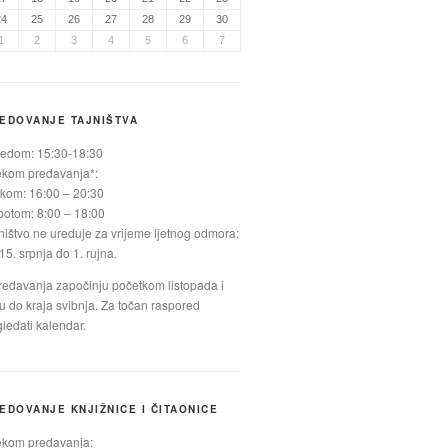
24
25
26
27
28
29
30
1
2
3
4
5
6
7
EDOVANJE TAJNIŠTVA
jedom: 15:30-18:30
ekom predavanja*:
kom: 16:00 – 20:30
otom: 8:00 – 18:00
ništvo ne ureduje za vrijeme ljetnog odmora:
15. srpnja do 1. rujna.
redavanja započinju početkom listopada i
ju do kraja svibnja. Za točan raspored
ledati kalendar.
EDOVANJE KNJIŽNICE I ČITAONICE
ekom predavanja: