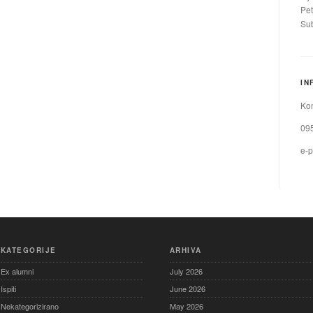
Pet
Sub
IN
Kon
09
e-p
KATEGORIJE
ARHIVA
Ex alumni
July 2026
Ispiti
June 2026
Nekategorizirano
May 2026