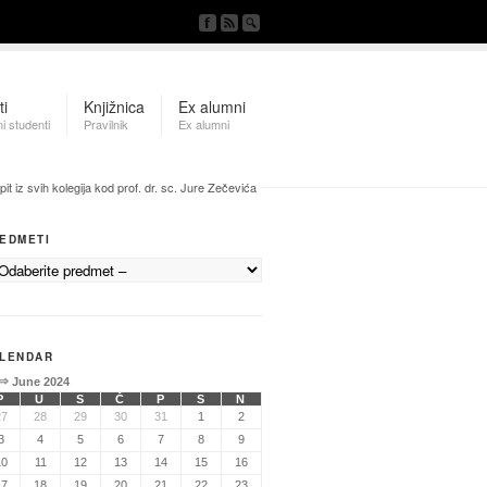
ti
Knjižnica
Ex alumni
i studenti
Pravilnik
Ex alumni
pit iz svih kolegija kod prof. dr. sc. Jure Zečevića
EDMETI
LENDAR
⇒
June 2024
P
U
S
Č
P
S
N
27
28
29
30
31
1
2
3
4
5
6
7
8
9
10
11
12
13
14
15
16
17
18
19
20
21
22
23