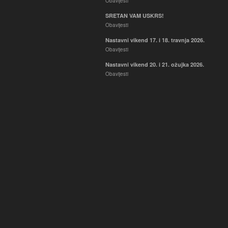
Obavijesti
SRETAN VAM USKRS!
Obavijesti
Nastavni vikend 17. i 18. travnja 2026.
Obavijesti
Nastavni vikend 20. i 21. ožujka 2026.
Obavijesti