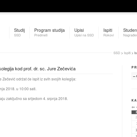
Studij
Program studija
Upisi
Ispiti
Studen
SSD
Predmeti
Upisi na SSD
Rokovi
Nagrađen
SSD
>
Ispiti
> Is
 kolegija kod prof. dr. sc. Jure Zečevića
PR
re Zečević održat će ispit iz svih svojih kolegija:
nja 2018. u 10:00 sati.
maju zaključno sa srijedom 4. srpnja 2018.
KA
⇐