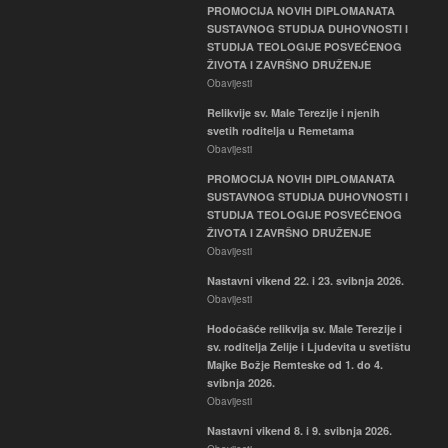
PROMOCIJA NOVIH DIPLOMANATA
SUSTAVNOG STUDIJA DUHOVNOSTI I
STUDIJA TEOLOGIJE POSVEĆENOG
ŽIVOTA I ZAVRŠNO DRUŽENJE
Obavijesti
Relikvije sv. Male Terezije i njenih
svetih roditelja u Remetama
Obavijesti
PROMOCIJA NOVIH DIPLOMANATA
SUSTAVNOG STUDIJA DUHOVNOSTI I
STUDIJA TEOLOGIJE POSVEĆENOG
ŽIVOTA I ZAVRŠNO DRUŽENJE
Obavijesti
Nastavni vikend 22. i 23. svibnja 2026.
Obavijesti
Hodočašće relikvija sv. Male Terezije i
sv. roditelja Zelije i Ljudevita u svetištu
Majke Božje Remteske od 1. do 4.
svibnja 2026.
Obavijesti
Nastavni vikend 8. i 9. svibnja 2026.