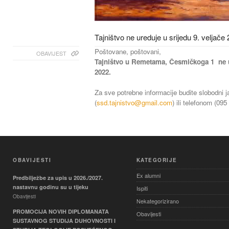
Tajništvo ne ureduje u srijedu 9. veljače
Poštovane, poštovani,
OBAVIJEST
Tajništvo u Remetama, Česmičkoga 1 ne ur
2022.
Za sve potrebne informacije budite slobodni j
(
ssd.tajnistvo@gmail.com
) ili telefonom (095
OBAVIJESTI
KATEGORIJE
Ex alumni
Predbilježbe za upis u 2026./2027.
nastavnu godinu su u tijeku
Ispiti
Obavijesti
Nekategorizirano
PROMOCIJA NOVIH DIPLOMANATA
Obavijesti
SUSTAVNOG STUDIJA DUHOVNOSTI I