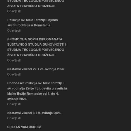
STUDIJA TEOLOGIJE POSVEĆENOG
ŽIVOTA I ZAVRŠNO DRUŽENJE
Obavijesti
Relikvije sv. Male Terezije i njenih
svetih roditelja u Remetama
Obavijesti
PROMOCIJA NOVIH DIPLOMANATA
SUSTAVNOG STUDIJA DUHOVNOSTI I
STUDIJA TEOLOGIJE POSVEĆENOG
ŽIVOTA I ZAVRŠNO DRUŽENJE
Obavijesti
Nastavni vikend 22. i 23. svibnja 2026.
Obavijesti
Hodočašće relikvija sv. Male Terezije i
sv. roditelja Zelije i Ljudevita u svetištu
Majke Božje Remteske od 1. do 4.
svibnja 2026.
Obavijesti
Nastavni vikend 8. i 9. svibnja 2026.
Obavijesti
SRETAN VAM USKRS!