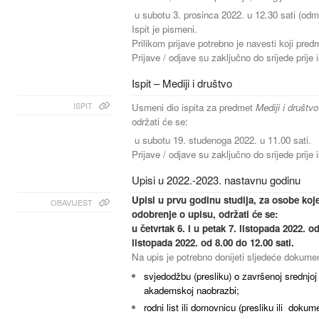
u subotu 3. prosinca 2022. u 12.30 sati (odma
Ispit je pismeni.
Prilikom prijave potrebno je navesti koji pred
Prijave / odjave su zaključno do srijede prije 
Ispit – Mediji i društvo
ISPIT
Usmeni dio ispita za predmet
Mediji i društv
održati će se:
u subotu 19. studenoga 2022. u 11.00 sati.
Prijave / odjave su zaključno do srijede prije 
Upisi u 2022.-2023. nastavnu godinu
Upisi u prvu godinu studija, za osobe koje 
OBAVIJEST
odobrenje o upisu, održati će se:
u četvrtak 6. i u petak 7. listopada 2022. o
listopada 2022. od 8.00 do 12.00 sati.
Na upis je potrebno donijeti sljedeće dokume
svjedodžbu (presliku) o završenoj srednjoj 
akademskoj naobrazbi;
rodni list ili domovnicu (presliku ili dokum