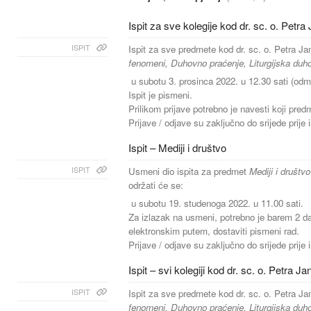
Ispit za sve kolegije kod dr. sc. o. Petra 
ISPIT
Ispit za sve predmete kod dr. sc. o. Petra Ja
fenomeni, Duhovno praćenje, Liturgijska duh
u subotu 3. prosinca 2022. u 12.30 sati (odma
Ispit je pismeni.
Prilikom prijave potrebno je navesti koji pred
Prijave / odjave su zaključno do srijede prije 
Ispit – Mediji i društvo
ISPIT
Usmeni dio ispita za predmet
Mediji i društv
održati će se:
u subotu 19. studenoga 2022. u 11.00 sati.
Za izlazak na usmeni, potrebno je barem 2 da
elektronskim putem, dostaviti pismeni rad.
Prijave / odjave su zaključno do srijede prije 
Ispit – svi kolegiji kod dr. sc. o. Petra Ja
ISPIT
Ispit za sve predmete kod dr. sc. o. Petra Ja
fenomeni, Duhovno praćenje, Liturgijska duh