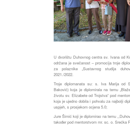
U dvorištu Duhovnog centra sv. Ivana od 
održana je svečanost – promocija troje dipl
za polaznike „Sustavnog studija duho
2021./2022.
Troje diplomanata su: s. Iva Marija od S
Baković) koja je diplomirala na temu „Bla
životu sv. Elizabete od Trojstva“ pod mento
koja je ujedno dobila i pohvalu za najbolji dip
uspjeh, s prosjekom ocjena 5.0;
Jure Šimić koji je diplomirao na temu ,,Duho
također pod mentorstvom mr. sc. o. Srećka 