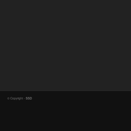
© Copyright -
SSD