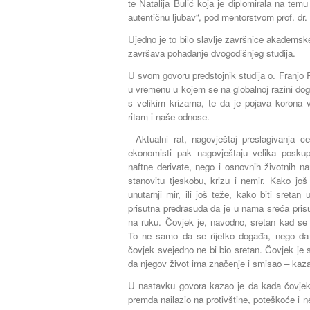
te Natalija Bulić koja je diplomirala na tem
autentičnu ljubav“, pod mentorstvom prof. dr. 
Ujedno je to bilo slavlje završnice akademske
završava pohađanje dvogodišnjeg studija.
U svom govoru predstojnik studija o. Franjo
u vremenu u kojem se na globalnoj razini do
s velikim krizama, te da je pojava korona v
ritam i naše odnose.
- Aktualni rat, nagovještaj preslagivanja c
ekonomisti pak nagovještaju velika posku
naftne derivate, nego i osnovnih životnih n
stanovitu tjeskobu, krizu i nemir. Kako jo
unutarnji mir, ili još teže, kako biti sreta
prisutna predrasuda da je u nama sreća pris
na ruku. Čovjek je, navodno, sretan kad se st
To ne samo da se rijetko događa, nego da i
čovjek svejedno ne bi bio sretan. Čovjek je 
da njegov život ima značenje i smisao – kaza
U nastavku govora kazao je da kada čovjek 
premda nailazio na protivštine, poteškoće i 