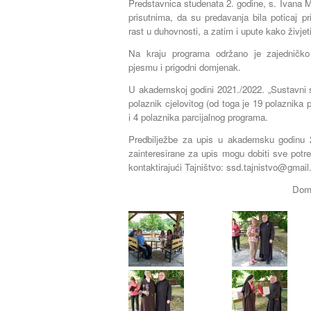
Predstavnica studenata 2. godine, s. Ivana Mi
prisutnima, da su predavanja bila poticaj p
rast u duhovnosti, a zatim i upute kako živje
Na kraju programa održano je zajedničko 
pjesmu i prigodni domjenak.
U akademskoj godini 2021./2022. „Sustavni s
polaznik cjelovitog (od toga je 19 polaznika 
i 4 polaznika parcijalnog programa.
Predbilježbe za upis u akademsku godinu 
zainteresirane za upis mogu dobiti sve potreb
kontaktirajući Tajništvo:
ssd.tajnistvo@gmai
Doma