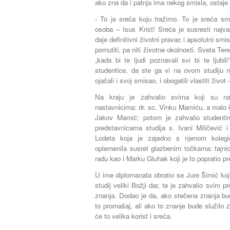
ako zna da i patnja ima nekog smisla, ostaje 
- To je sreća koju tražimo. To je sreća sm
osoba – Isus Krist! Sreća je susresti najv
daje definitivni životni pravac i apsolutni s
pomutiti, pa niti životne okolnosti. Sveta Te
„kada bi te ljudi poznavali svi bi te ljubi
studentice, da ste ga vi na ovom studiju m
ojačali i svoj smisao, i obogatili vlastiti život
Na kraju je zahvalio svima koji su na
nastavnicima: dr. sc. Vinku Mamiću, a malo kas
Jakov Mamić; potom je zahvalio studentim
predstavnicama studija s. Ivani Miličević i
Lodeta koja je zajedno s njenom koleg
oplemenila susret glazbenim točkama; tajni
radu kao i Marku Gluhak koji je to popratio pr
U ime diplomanata obratio se Jure Šimić koj
studij veliki Božji dar, te je zahvalio svim p
znanja. Dodao je da, ako stečena znanja bud
to promašaj, ali ako to znanje bude služilo 
će to velika korist i sreća.