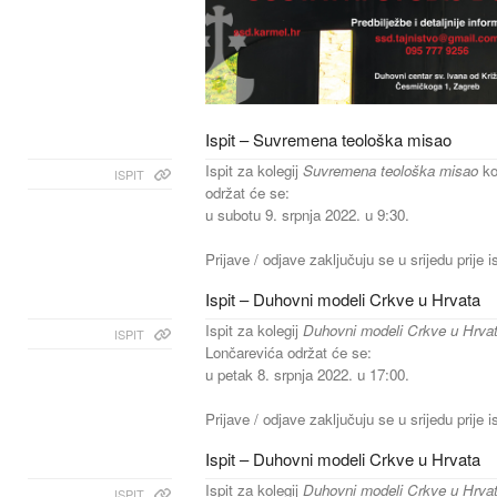
Ispit – Suvremena teološka misao
Ispit za kolegij
Suvremena teološka misao
ko
ISPIT
održat će se:
u subotu 9. srpnja 2022. u 9:30.
Prijave / odjave zaključuju se u srijedu prije i
Ispit – Duhovni modeli Crkve u Hrvata
Ispit za kolegij
Duhovni modeli Crkve u Hrva
ISPIT
Lončarevića održat će se:
u petak 8. srpnja 2022. u 17:00.
Prijave / odjave zaključuju se u srijedu prije i
Ispit – Duhovni modeli Crkve u Hrvata
Ispit za kolegij
Duhovni modeli Crkve u Hrva
ISPIT