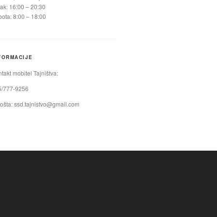
ak: 16:00 – 20:30
ota: 8:00 – 18:00
FORMACIJE
takt mobitel Tajništva:
5/777-9256
ošta:
ssd.tajnistvo@gmail.com