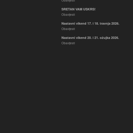
Obavijesti
SRETAN VAM USKRS!
Obavijesti
Nastavni vikend 17. i 18. travnja 2026.
Obavijesti
Nastavni vikend 20. i 21. ožujka 2026.
Obavijesti