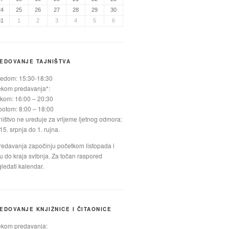
24
25
26
27
28
29
30
31
1
2
3
4
5
6
EDOVANJE TAJNIŠTVA
jedom: 15:30-18:30
ekom predavanja*:
kom: 16:00 – 20:30
otom: 8:00 – 18:00
ništvo ne ureduje za vrijeme ljetnog odmora:
15. srpnja do 1. rujna.
redavanja započinju početkom listopada i
ju do kraja svibnja. Za točan raspored
ledati kalendar.
EDOVANJE KNJIŽNICE I ČITAONICE
ekom predavanja: