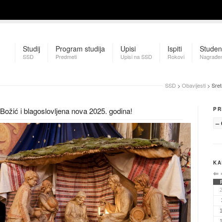
Studij
Program studija
Upisi
Ispiti
Studen
SSD
Predmeti
Upisi na SSD
Rokovi
Nagrađen
SSD
>
Obavijesti
> Sret
ožić i blagoslovljena nova 2025. godina!
PR
KA
⇐