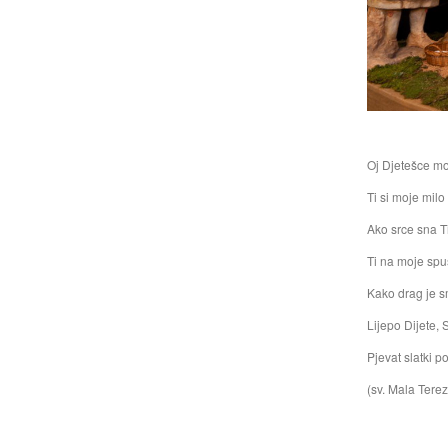
Oj Djetešce mo
Ti si moje milo
Ako srce sna Ti
Ti na moje spu
Kako drag je sm
Lijepo Dijete, 
Pjevat slatki po
(sv. Mala Terez