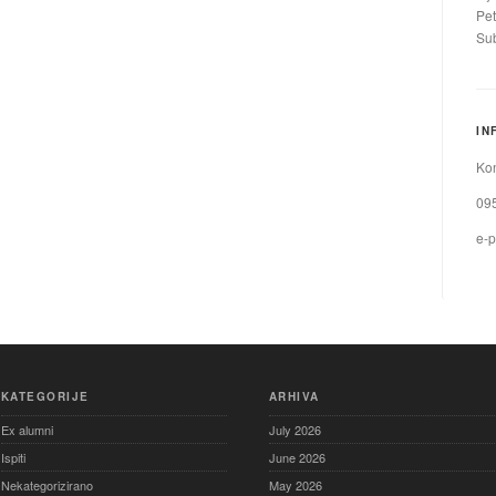
Pet
Sub
IN
Kon
09
e-p
KATEGORIJE
ARHIVA
Ex alumni
July 2026
Ispiti
June 2026
Nekategorizirano
May 2026