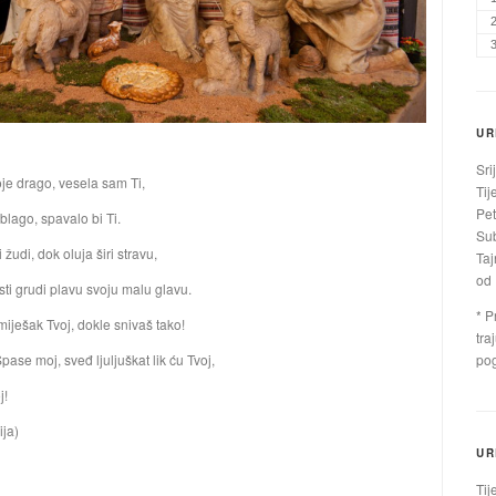
UR
Sri
je drago, vesela sam Ti,
Tij
Pet
 blago, spavalo bi Ti.
Sub
 žudi, dok oluja širi stravu,
Taj
od 
sti grudi plavu svoju malu glavu.
* P
iješak Tvoj, dokle snivaš tako!
tra
Spase moj, sveđ ljuljuškat lik ću Tvoj,
pog
j!
ija)
UR
Tij