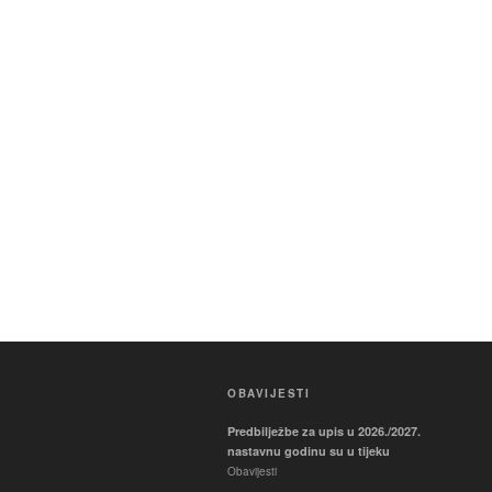
OBAVIJESTI
Predbilježbe za upis u 2026./2027.
nastavnu godinu su u tijeku
Obavijesti