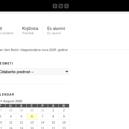
ti
Knjižnica
Ex alumni
i studenti
Pravilnik
Ex alumni
an Vam Božić i blagoslovljena nova 2025. godina!
EDMETI
LENDAR
⇒
August 2026
P
U
S
Č
P
S
N
27
28
29
30
31
1
2
3
4
5
6
7
8
9
10
11
12
13
14
15
16
17
18
19
20
21
22
23