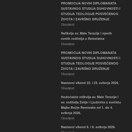
PROMOCIJA NOVIH DIPLOMANATA
SUSTAVNOG STUDIJA DUHOVNOSTI I
STUDIJA TEOLOGIJE POSVEĆENOG
ŽIVOTA I ZAVRŠNO DRUŽENJE
Obavijesti
Relikvije sv. Male Terezije i njenih
svetih roditelja u Remetama
Obavijesti
PROMOCIJA NOVIH DIPLOMANATA
SUSTAVNOG STUDIJA DUHOVNOSTI I
STUDIJA TEOLOGIJE POSVEĆENOG
ŽIVOTA I ZAVRŠNO DRUŽENJE
Obavijesti
Nastavni vikend 22. i 23. svibnja 2026.
Obavijesti
Hodočašće relikvija sv. Male Terezije i
sv. roditelja Zelije i Ljudevita u svetištu
Majke Božje Remteske od 1. do 4.
svibnja 2026.
Obavijesti
Nastavni vikend 8. i 9. svibnja 2026.