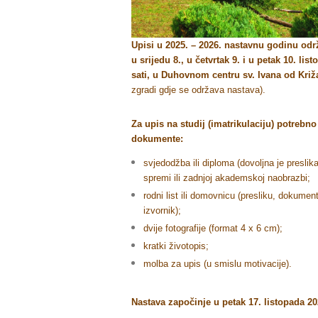
Upisi u 2025. – 2026. nastavnu godinu održ
u srijedu 8., u četvrtak 9. i u petak 10. li
sati
, u Duhovnom centru sv. Ivana od Križ
zgradi gdje se održava nastava).
Za upis na studij (imatrikulaciju) potrebno 
dokumente:
svjedodžba ili diploma (dovoljna je preslik
spremi ili zadnjoj akademskoj naobrazbi;
rodni list ili domovnicu (presliku, dokument
izvornik);
dvije fotografije (format 4 x 6 cm);
kratki životopis;
molba za upis (u smislu motivacije).
Nastava započinje u petak 17. listopada 20