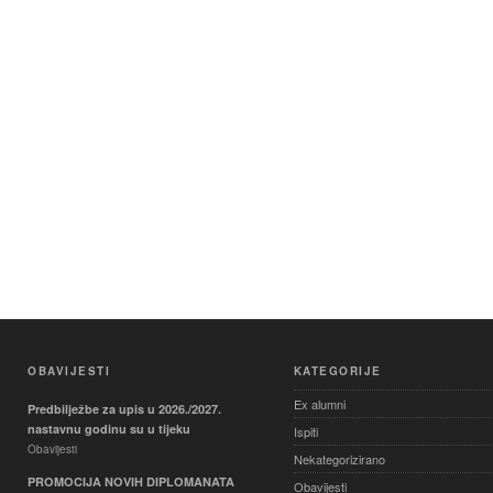
OBAVIJESTI
KATEGORIJE
Ex alumni
Predbilježbe za upis u 2026./2027.
nastavnu godinu su u tijeku
Ispiti
Obavijesti
Nekategorizirano
PROMOCIJA NOVIH DIPLOMANATA
Obavijesti