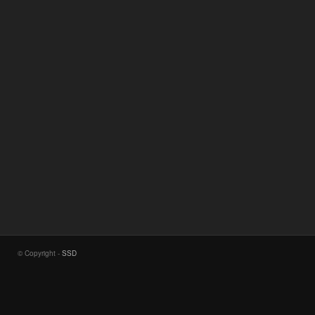
© Copyright -
SSD