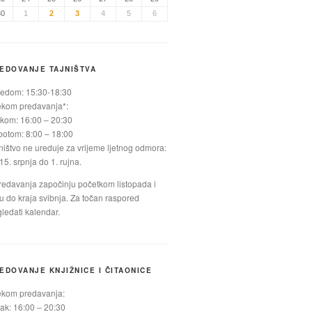
30
1
2
3
4
5
6
EDOVANJE TAJNIŠTVA
jedom: 15:30-18:30
ekom predavanja*:
kom: 16:00 – 20:30
otom: 8:00 – 18:00
ništvo ne ureduje za vrijeme ljetnog odmora:
15. srpnja do 1. rujna.
redavanja započinju početkom listopada i
ju do kraja svibnja. Za točan raspored
ledati kalendar.
EDOVANJE KNJIŽNICE I ČITAONICE
ekom predavanja:
ak: 16:00 – 20:30