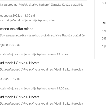
Sub
ita za predmet
Mediji i društvo
kod prof. Zdravka Kedže održati će
tudenoga 2022. u 11.00 sati.
e su zaključno do srijede prije ispitnog roka.
IN
remena teološka misao
Kon
Suvremena teološka misao
kod prof. dr. sc. Ivice Raguža održat će
09
nja 2022. u 9:30.
e-p
e zaključuju se u srijedu prije ispitnog roka u 19:oo sati.
vni modeli Crkve u Hrvata
Duhovni modeli Crkve u Hrvata
kod dr. sc. Vladimira Lončarevića
ja 2022. u 17:00.
e zaključuju se u srijedu prije ispitnog roka u 19:00 sati.
vni modeli Crkve u Hrvata
Duhovni modeli Crkve u Hrvata
kod dr. sc. Vladimira Lončarevića