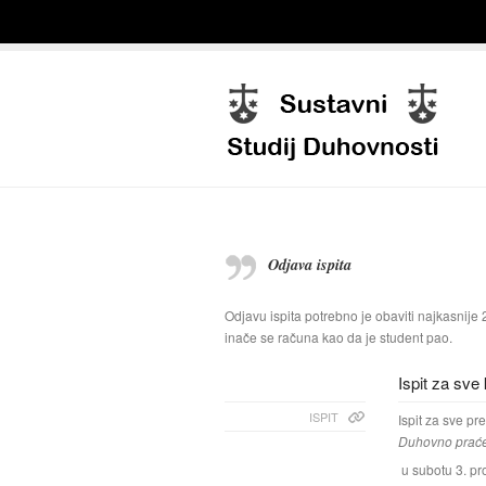
Odjava ispita
Odjavu ispita potrebno je obaviti najkasnije 2
inače se računa kao da je student pao.
Ispit za sve 
ISPIT
Ispit za sve pr
Duhovno praćen
u subotu 3. pro