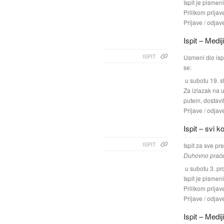
Ispit je pismeni
Prilikom prijav
Prijave / odjav
Ispit – Medij
ISPIT
Usmeni dio isp
se:
u subotu 19. s
Za izlazak na 
putem, dostavit
Prijave / odjav
Ispit – svi k
ISPIT
Ispit za sve pr
Duhovno praćen
u subotu 3. pro
Ispit je pismeni
Prilikom prijav
Prijave / odjav
Ispit – Medij