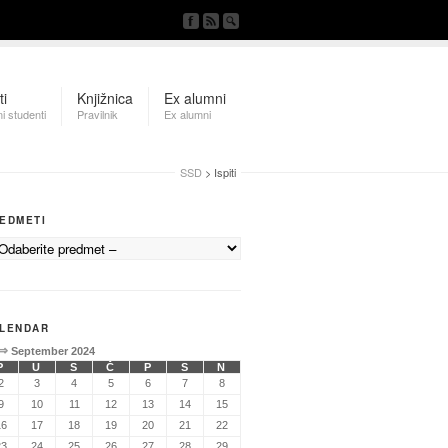
ti
Knjižnica
Ex alumni
i studenti
Pravilnik
Ex alumni
SSD
> Ispiti
EDMETI
LENDAR
⇒
September 2024
P
U
S
Č
P
S
N
2
3
4
5
6
7
8
9
10
11
12
13
14
15
16
17
18
19
20
21
22
23
24
25
26
27
28
29