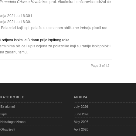
h modela Crkve u Hrvata
kod
prof. Vladimira Lončarevića održat će
rpnja 2021. u 16:30 i
rpnja 2021. u 16:30.
. Polaznici koji ispit polažu u usmenom obliku ne trebaju pisati rad.
/ odjavu ispita je 3 dana prije ispitnog roka.
minima biti će i upis ocjena za polaznike koji su ranije ispit položili
 na zadanu temu.
Page 3 of 12
KATEGORIJE
ARHIVA
Ex alumni
July 2026
Ispiti
June 2026
Nekategorizirano
May 2026
Obavijesti
April 2026