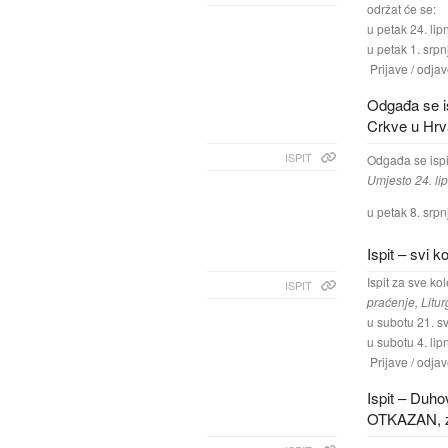
održat će se:
u petak 24. lip
u petak 1. srpn
Prijave / odjav
Odgađa se is
Crkve u Hrv
ISPIT
Odgađa se ispi
Umjesto 24. lipn
u petak 8. srpn
Ispit – svi ko
Ispit za sve kol
ISPIT
praćenje, Litu
u subotu 21. sv
u subotu 4. lip
Prijave / odjav
Ispit – Duh
OTKAZAN, zb