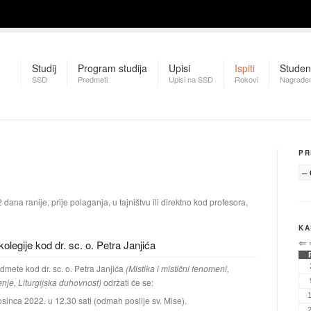
Studij
Program studija
Upisi
Ispiti
Studen
SSD
Predmeti
Upisi na SSD
Rokovi
Nagrađen
PR
 dana ranije, prije polaganja, u tajništvu ili direktno kod profesora,
KA
kolegije kod dr. sc. o. Petra Janjića
⇐
edmete kod dr. sc. o. Petra Janjića
(Mistika i mistični fenomeni,
je, Liturgijska duhovnost)
održati će se:
sinca 2022. u 12.30 sati (odmah poslije sv. Mise).