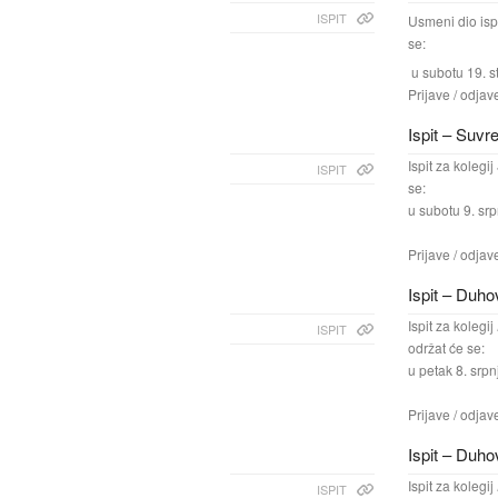
ISPIT
Usmeni dio isp
se:
u subotu 19. s
Prijave / odjav
Ispit – Suv
Ispit za kolegij
ISPIT
se:
u subotu 9. srp
Prijave / odjav
Ispit – Duho
Ispit za kolegij
ISPIT
održat će se:
u petak 8. srpn
Prijave / odjav
Ispit – Duho
Ispit za kolegij
ISPIT