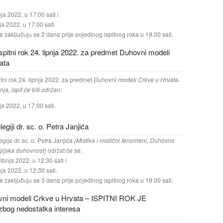
nja 2022. u 17:00 sati i
ja 2022. u 17:00 sati.
e zaključuju se 2 dana prije pojedinog ispitnog roka u 19.00 sati.
pitni rok 24. lipnja 2022. za predmet Duhovni modeli
ata
tni rok 24. lipnja 2022. za predmet
Duhovni modeli Crkve u Hrvata.
ja, ispit će biti održan:
ja 2022. u 17.00 sati.
legiji dr. sc. o. Petra Janjića
egije dr. sc. o. Petra Janjića
(Mistika i mistični fenomeni, Duhovno
rgijska duhovnost)
održat će se:
ibnja 2022. u 12:30 sati i
nja 2022. u 12:30 sati.
e zaključuju se 3 dana prije pojedinog ispitnog roka u 19.00 sati.
ovni modeli Crkve u Hrvata – ISPITNI ROK JE
og nedostatka interesa