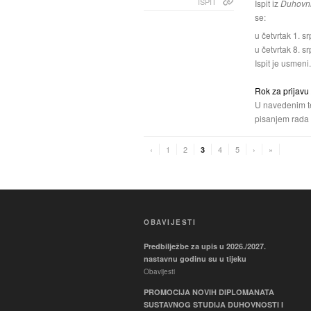
ISPIT
Ispit iz
Duhovni
se:
u četvrtak 1. s
u četvrtak 8. s
Ispit je usmeni
Rok za prijavu 
U navedenim ter
pisanjem rada
‹
1
2
4
5
›
»
3
OBAVIJESTI
Predbilježbe za upis u 2026./2027.
nastavnu godinu su u tijeku
Obavijesti
PROMOCIJA NOVIH DIPLOMANATA
SUSTAVNOG STUDIJA DUHOVNOSTI I