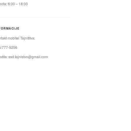
ota: 8:00 – 18:00
FORMACIJE
takt mobitel Tajništva:
5/777-9256
ošta:
ssd.tajnistvo@gmail.com