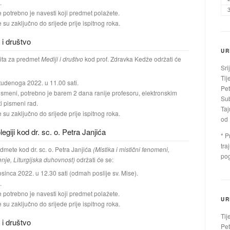
.
e potrebno je navesti koji predmet polažete.
e su zaključno do srijede prije ispitnog roka.
i i društvo
UR
ita za predmet
Mediji i društvo
kod prof. Zdravka Kedže održati će
Sri
Tij
tudenoga 2022. u 11.00 sati.
Pet
usmeni, potrebno je barem 2 dana ranije profesoru, elektronskim
Sub
i pismeni rad.
Taj
e su zaključno do srijede prije ispitnog roka.
od 
olegiji kod dr. sc. o. Petra Janjića
* P
tra
edmete kod dr. sc. o. Petra Janjića
(Mistika i mistični fenomeni,
pog
je, Liturgijska duhovnost)
održati će se:
sinca 2022. u 12.30 sati (odmah poslije sv. Mise).
.
e potrebno je navesti koji predmet polažete.
UR
e su zaključno do srijede prije ispitnog roka.
Tij
i i društvo
Pet