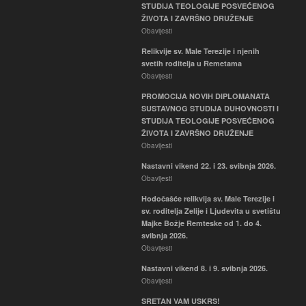
STUDIJA TEOLOGIJE POSVEĆENOG
ŽIVOTA I ZAVRŠNO DRUŽENJE
Obavijesti
Relikvije sv. Male Terezije i njenih
svetih roditelja u Remetama
Obavijesti
PROMOCIJA NOVIH DIPLOMANATA
SUSTAVNOG STUDIJA DUHOVNOSTI I
STUDIJA TEOLOGIJE POSVEĆENOG
ŽIVOTA I ZAVRŠNO DRUŽENJE
Obavijesti
Nastavni vikend 22. i 23. svibnja 2026.
Obavijesti
Hodočašće relikvija sv. Male Terezije i
sv. roditelja Zelije i Ljudevita u svetištu
Majke Božje Remteske od 1. do 4.
svibnja 2026.
Obavijesti
Nastavni vikend 8. i 9. svibnja 2026.
Obavijesti
SRETAN VAM USKRS!