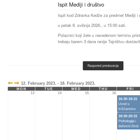
Ispit Mediji i društvo
Ispit kod Zdravka Kedže za predmet Mediji i 
u petak 8. svibnja 2026., u 15:00 sati.
Polaznici koji žele u navedenom terminu prist
trebaju barem 3 dana ranije Tajništvu dostavit
Raspored predavanja
⇐
⇒
12. February 2023. - 18. February 2023.
MON
TUE
WED
THU
FRI
13
14
15
16
16:30-18:15
Uvod u
kršćanstvo
18:30-20:15
Psihologija i
duhovni život