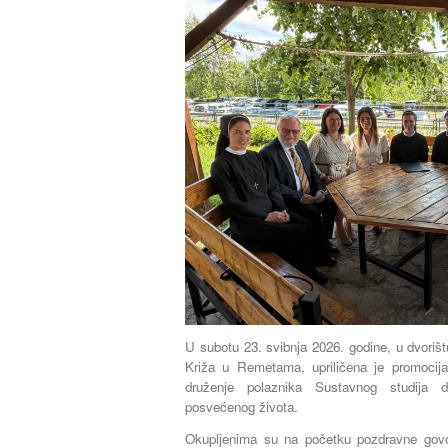
U subotu 23. svibnja 2026. godine, u dvoriš
Križa u Remetama, upriličena je promocij
druženje polaznika Sustavnog studija du
posvećenog života.
Okupljenima su na početku pozdravne govore