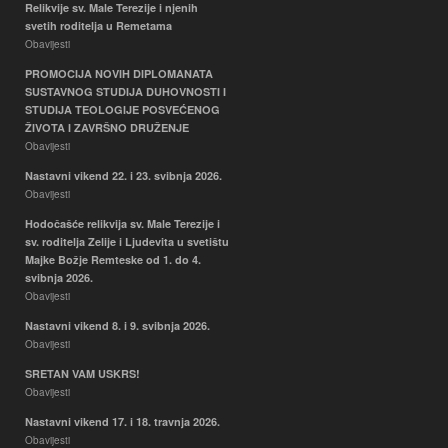
Relikvije sv. Male Terezije i njenih
svetih roditelja u Remetama
Obavijesti
PROMOCIJA NOVIH DIPLOMANATA
SUSTAVNOG STUDIJA DUHOVNOSTI I
STUDIJA TEOLOGIJE POSVEĆENOG
ŽIVOTA I ZAVRŠNO DRUŽENJE
Obavijesti
Nastavni vikend 22. i 23. svibnja 2026.
Obavijesti
Hodočašće relikvija sv. Male Terezije i
sv. roditelja Zelije i Ljudevita u svetištu
Majke Božje Remteske od 1. do 4.
svibnja 2026.
Obavijesti
Nastavni vikend 8. i 9. svibnja 2026.
Obavijesti
SRETAN VAM USKRS!
Obavijesti
Nastavni vikend 17. i 18. travnja 2026.
Obavijesti