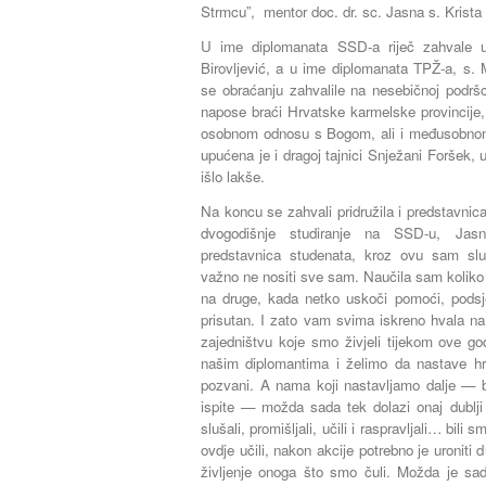
Strmcu”,
mentor
doc. dr. sc. Jasna s. Krista
U ime diplomanata SSD-a riječ zahvale up
Birovljević, a u ime diplomanata TPŽ-a, s. 
se obraćanju zahvalile na nesebičnoj podršc
napose braći Hrvatske karmelske provincije, n
osobnom odnosu s Bogom, ali i međusobnom
upućena je i dragoj tajnici Snježani Foršek, u
išlo lakše.
Na koncu se zahvali pridružila i predstavnic
dvogodišnje studiranje na SSD-u, Jasn
predstavnica studenata, kroz ovu sam slu
važno ne nositi sve sam. Naučila sam koliko 
na druge, kada netko uskoči pomoći, podsjet
prisutan. I zato vam svima iskreno hvala na
zajedništvu koje smo živjeli tijekom ove g
našim diplomantima i želimo da nastave hr
pozvani. A nama koji nastavljamo dalje — bi
ispite — možda sada tek dolazi onaj dublji
slušali, promišljali, učili i raspravljali… bili 
ovdje učili, nakon akcije potrebno je uroniti d
življenje onoga što smo čuli. Možda je s