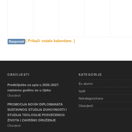
( Prikaži ostale kalendare. )
Raspored
OBAVIJESTI
KATEGORIJE
Ex alumni
Predbilježbe za upis u 2026./2027.
nastavnu godinu su u tijeku
Ispiti
Obavijesti
Nekategorizirano
PROMOCIJA NOVIH DIPLOMANATA
Obavijesti
SUSTAVNOG STUDIJA DUHOVNOSTI I
STUDIJA TEOLOGIJE POSVEĆENOG
ŽIVOTA I ZAVRŠNO DRUŽENJE
Obavijesti