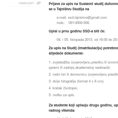
OBAVIJEST
Prijave za upis na Sustavni studij duhovno
se u Tajništvu Studija na
e-mail:
ssd.tajnistvo@gmail.com
mob.: 091/4500-506.
Upisi u prvu godinu SSD-a biti će:
04. i 05. listopada 2013. od 16:00 do 20:
Za upis na Studij (imatrikulaciju) potrebno 
slijedeće dokumente:
svjedodžbu (ovjerovljenu presliku ili izvorn
spremi ili zadnjoj akademskoj naobrazbi;
rodni list ili domovnicu (ovjerovljenu presliku
dvije fotografije (format 4 x 6 cm);
kratak životopis;
molbu za upis.
Za studente koji upisuju drugu godinu, upi
radnog vikenda: