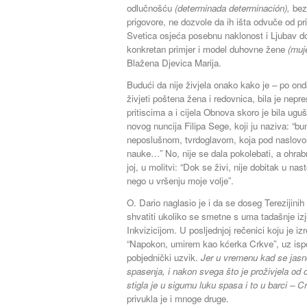
odlučnošću
(determinada determinación),
bez 
prigovore, ne dozvole da ih išta odvuče od pri
Svetica osjeća posebnu naklonost i Ljubav
konkretan primjer i model duhovne žene
(muje
Blažena Djevica Marija.
Budući da nije živjela onako kako je – po on
živjeti poštena žena i redovnica, bila je ne
pritiscima a i cijela Obnova skoro je bila ug
novog nuncija Filipa Sege, koji ju naziva: “
neposlušnom, tvrdoglavom, koja pod naslovo
nauke…” No, nije se dala pokolebati, a ohrabr
joj, u molitvi: “Dok se živi, nije dobitak u na
nego u vršenju moje volje”.
O. Dario naglasio je i da se doseg Terezijin
shvatiti ukoliko se smetne s uma tadašnje iz
Inkvizicijom. U posljednjoj rečenici koju je iz
“Napokon, umirem kao kćerka Crkve”, uz ispo
pobjednički uzvik.
Jer u vremenu kad se jasn
spasenja, i nakon svega što je proživjela od oni
stigla je u sigurnu luku spasa i to u barci – C
privukla je i mnoge druge.