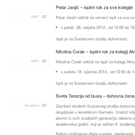
Petar Janjić – ispitni rok za sve kolegije
ISPIT
Petar Janjić održat će usmeni ispit za sve svo
u petak, 28. veljače 2014., od 15:00 do 16:
Ispit je na Sustavnom studiju duhovnosti.
Nikolina Ćorak – ispitni rok za kolegij Ak
ISPIT
Nikolina Ćorak održat će ispit za kolegij Aktu
u subotu 18. siječnja 2014., od 12:00 do 14
Ispit je na Sustavnom studiju duhovnosti.
Sveta Terezija od Isusa – duhovna žena 
Ex alumni
Završeni studenti Sustavnog studija duhovno
okupljanje u remetskom Karmelu. Unatoč ki
alumni
iz svih studijskih generacija radosno su
akademskoj godini, koji je održan 9. studeno
Nakon molitvenog dijela susreta, predavanje: