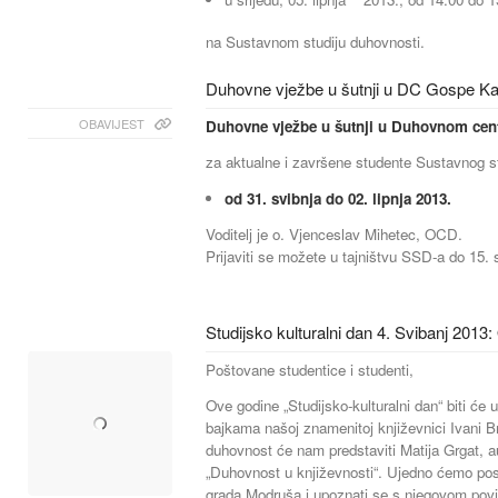
na Sustavnom studiju duhovnosti.
Duhovne vježbe u šutnji u DC Gospe Ka
OBAVIJEST
Duhovne vježbe u šutnji u Duhovnom cen
za aktualne i završene studente Sustavnog s
od 31. svibnja do 02. lipnja 2013.
Voditelj je o. Vjenceslav Mihetec, OCD.
Prijaviti se možete u tajništvu SSD-a do 15. 
Studijsko kulturalni dan 4. Svibanj 2013
Poštovane studentice i studenti,
Ove godine „Studijsko-kulturalni dan“ biti će u 
bajkama našoj znamenitoj književnici Ivani B
duhovnost će nam predstaviti Matija Grgat, a
„Duhovnost u književnosti“. Ujedno ćemo posje
grada Modruša i upoznati se s njegovom povi