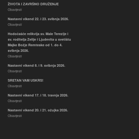
ŽIVOTA I ZAVRŠNO DRUŽENJE
Obavijesti
Nastavni vikend 22. i 23. svibnja 2026.
Obavijesti
Hodočašće relikvija sv. Male Terezije i
sv. roditelja Zelije i Ljudevita u svetištu
Majke Božje Remteske od 1. do 4.
svibnja 2026.
Obavijesti
Nastavni vikend 8. i 9. svibnja 2026.
Obavijesti
SRETAN VAM USKRS!
Obavijesti
Nastavni vikend 17. i 18. travnja 2026.
Obavijesti
Nastavni vikend 20. i 21. ožujka 2026.
Obavijesti