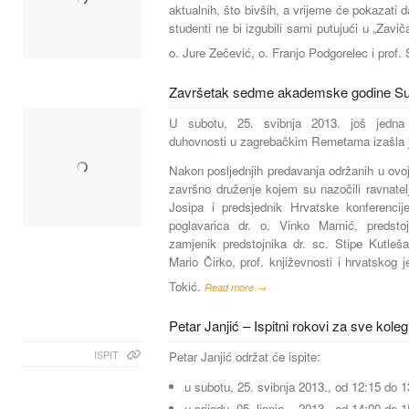
aktualnih, što bivših, a vrijeme će pokazati d
studenti ne bi izgubili sami putujući u „Zaviča
o. Jure Zečević, o. Franjo Podgorelec i prof.
Završetak sedme akademske godine Sus
U subotu, 25. svibnja 2013. još jedna 
duhovnosti u zagrebačkim Remetama izašla je
Nakon posljednjih predavanja održanih u ovoj 
završno druženje kojem su nazočili ravnatelj
Josipa i predsjednik Hrvatske konferencije
poglavarica dr. o. Vinko Mamić, predstoj
zamjenik predstojnika dr. sc. Stipe Kutleša
Mario Čirko, prof. književnosti i hrvatskog j
Tokić.
Read more →
Petar Janjić – Ispitni rokovi za sve koleg
ISPIT
Petar Janjić održat će ispite:
u subotu, 25. svibnja 2013., od 12:15 do 1
u srijedu, 05. lipnja 2013., od 14:00 do 1