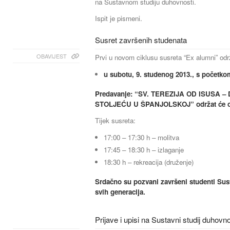
na Sustavnom studiju duhovnosti.
Ispit je pismeni.
Susret završenih studenata
OBAVIJEST
Prvi u novom ciklusu susreta “Ex alumni” odr
u subotu, 9. studenog 2013., s početkom
Predavanje: “SV. TEREZIJA OD ISUSA 
STOLJEĆU U ŠPANJOLSKOJ” održat će o.
Tijek susreta:
17:00 – 17:30 h – molitva
17:45 – 18:30 h – izlaganje
18:30 h – rekreacija (druženje)
Srdačno su pozvani završeni studenti Sus
svih generacija.
Prijave i upisi na Sustavni studij duhovno