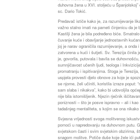
duhovna žena u XVI. stoljeću u Španjolskoj” 
sc. Dario Tokić.
Predavač ističe kako je, za razumijevanje lika 
važno stalno imati na pameti činjenicu da je b
Kastilji žena je bila podređeno biće. Smatral
čuvanje kuće i obavljanje jednostavnih kućan
joj je narav ograničila razumijevanje, a onda i r
zatvorena u kući i šutjeti. Sv. Terezija činila
je, govorila, putovala i bavila se duhovnošću,
sumnjičavost učenih ljudi, teologa i Inkvizici
promatranju i ispitivanjima. Stoga je Terezija
uspjela provesti djelo obnove za koje je spo
se njome, želi učiniti, koristila izraze poput:
sam slaba i nikakva”, kako bi udovoljila opć
nije bila istomišljenik. Njezin rječnik iščitav
poniznosti – što je posve ispravno – ali i kao
tadašnjeg mentaliteta, s kojim se ona nikako 
Svjesna vrijednosti svoga molitvenog iskustva
pomoći u napredovanju na duhovnom putu. G
svjetskom časti i svim svjetskim obzirima, š
snagom molitve. Potiče duše koje žele ići p