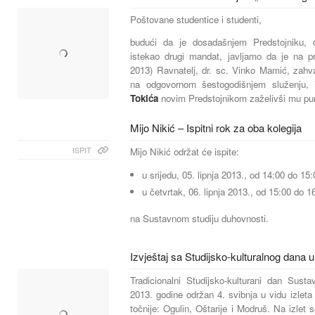
Poštovane studentice i studenti,
budući da je dosadašnjem Predstojniku, d
istekao drugi mandat, javljamo da je na pro
2013) Ravnatelj, dr. sc. Vinko Mamić, zahv
na odgovornom šestogodišnjem služenju
Tokića
novim Predstojnikom zaželivši mu pun
Mijo Nikić – Ispitni rok za oba kolegija
ISPIT
Mijo Nikić održat će ispite:
u srijedu, 05. lipnja 2013., od 14:00 do 15:
u četvrtak, 06. lipnja 2013., od 15:00 do 1
na Sustavnom studiju duhovnosti.
Izvještaj sa Studijsko-kulturalnog dana u
Tradicionalni Studijsko-kulturani dan Sust
2013. godine održan 4. svibnja u vidu izleta 
točnije: Ogulin, Oštarije i Modruš. Na izlet 