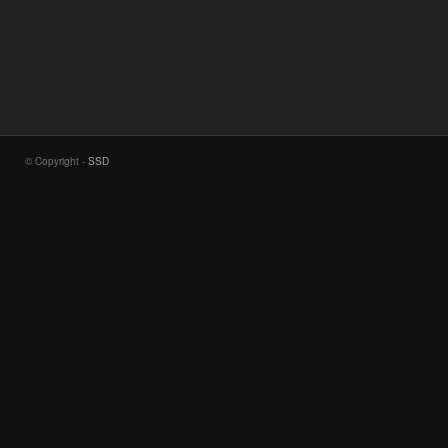
© Copyright -
SSD