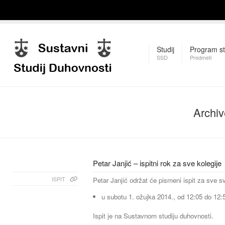
Studij
Program st
SSD
Predmeti
Archiv
Petar Janjić – ispitni rok za sve kolegije
ISPIT
Petar Janjić održat će pismeni ispit za sve sv
u subotu 1. ožujka 2014., od 12:05 do 12:5
Ispit je na Sustavnom studiju duhovnosti.