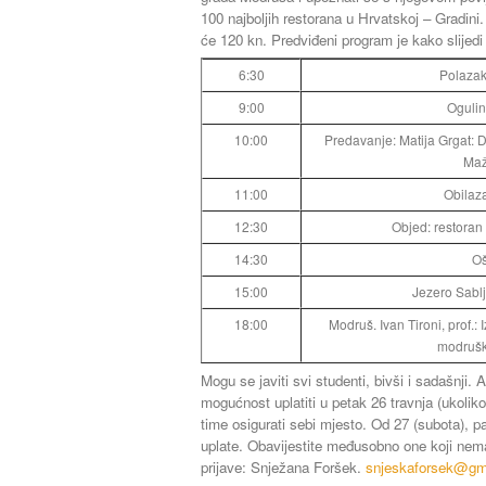
100 najboljih restorana u Hrvatskoj – Gradini
će 120 kn. Predviđeni program je kako slijedi 
6:30
Polazak
9:00
Ogulin
10:00
Predavanje: Matija Grgat: D
Maž
11:00
Obilaz
12:30
Objed: restoran
14:30
Oš
15:00
Jezero Sablj
18:00
Modruš. Ivan Tironi, prof.: 
modrušk
Mogu se javiti svi studenti, bivši i sadašnji. 
mogućnost uplatiti u petak 26 travnja (ukoliko 
time osigurati sebi mjesto. Od 27 (subota), pa
uplate. Obavijestite međusobno one koji nem
prijave: Snježana Foršek.
snjeskaforsek@gm