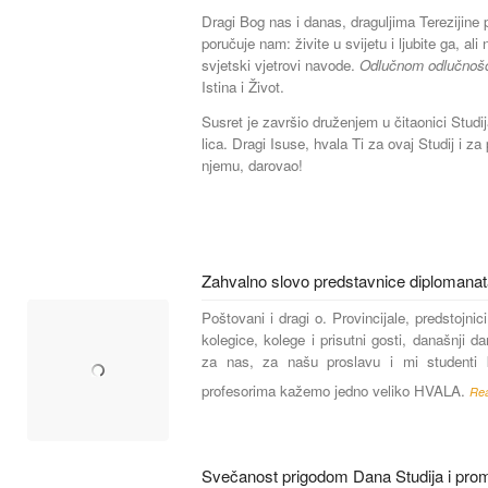
Dragi Bog nas i danas, draguljima Terezijine 
poručuje nam: živite u svijetu i ljubite ga, al
svjetski vjetrovi navode.
Odlučnom odlučno
Istina i Život.
Susret je završio druženjem u čitaonici Studij
lica. Dragi Isuse, hvala Ti za ovaj Studij i za 
njemu, darovao!
Zahvalno slovo predstavnice diplomana
Poštovani i dragi o. Provincijale, predstojnici
kolegice, kolege i prisutni gosti, današnji da
za nas, za našu proslavu i mi studenti 
profesorima kažemo jedno veliko HVALA.
Re
Svečanost prigodom Dana Studija i prom