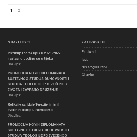
2
1
OBAVIJESTI
KATEGORIJE
Ex alumni
Predbilježbe za upis u 2026./2027.
nastavnu godinu su u tijeku
Ispiti
Obavijesti
Nekategorizirano
PROMOCIJA NOVIH DIPLOMANATA
Obavijesti
SUSTAVNOG STUDIJA DUHOVNOSTI I
STUDIJA TEOLOGIJE POSVEĆENOG
ŽIVOTA I ZAVRŠNO DRUŽENJE
Obavijesti
Relikvije sv. Male Terezije i njenih
svetih roditelja u Remetama
Obavijesti
PROMOCIJA NOVIH DIPLOMANATA
SUSTAVNOG STUDIJA DUHOVNOSTI I
STUDIJA TEOLOGIJE POSVEĆENOG