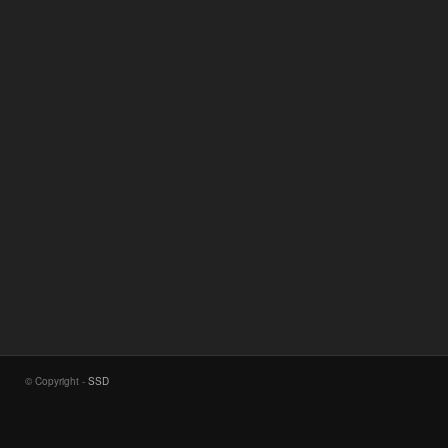
© Copyright -
SSD