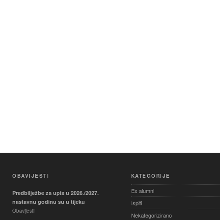
OBAVIJESTI
KATEGORIJE
Ex alumni
Predbilježbe za upis u 2026./2027.
nastavnu godinu su u tijeku
Ispiti
Obavijesti
Nekategorizirano