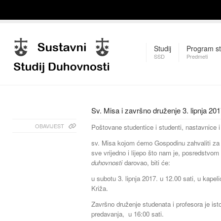
Studij
Program st
SSD
Predmeti
Sv. Misa i završno druženje 3. lipnja 201
OBAVIJEST
Poštovane studentice i studenti, nastavnice i
sv. Misa kojom ćemo Gospodinu zahvaliti za
sve vrijedno i lijepo što nam je, posredstvom
duhovnosti
darovao, biti će:
u subotu 3. lipnja 2017. u 12.00 sati, u kape
Križa.
Završno druženje studenata i profesora je is
predavanja, u 16:00 sati.