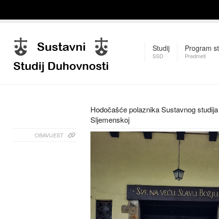
Studij
Program st
SSD
Predmeti
Hodočašće polaznika Sustavnog studija 
Sljemenskoj
OBAVIJEST