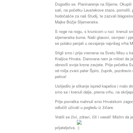
Dogodilo se. Planinarenje na Sljeme. Okupili
sati, na početku Leustekove staze, pomolili, 
hodočašće za naš Studij, te zazvali blagos
Majke Božje Sljemenske.
S noge na nogu, s krunicom u ruci krenuli sm
sljemenske šume. Naši glasovi, osmjesi i pje
se polako penjali u osvajanje najvišeg vrha
Stigli smo i prije vremena na Svetu Misu u 
Kraljice Hrvata. Darovana nam je milost da je
obnovili svoje krsne zavjete. Prije početka 
od milja zvani pater Špiro, župnik, pozdravio
petice!
Uslijedilo je slikanje ispred kapelice i malo 
smo se i krenuli dalje, prema vrhu, na okrijep
Prije povratka mahnuli smo Hrvatskom zagorju 
odlučili uživati u pogledu iz žičare.
Vratili se živi, zdravi, čili i veseli! Mislim d
prijateljstva.