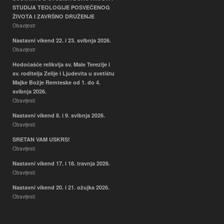
STUDIJA TEOLOGIJE POSVEĆENOG
ŽIVOTA I ZAVRŠNO DRUŽENJE
Obavijesti
Nastavni vikend 22. i 23. svibnja 2026.
Obavijesti
Hodočašće relikvija sv. Male Terezije i
sv. roditelja Zelije i Ljudevita u svetištu
Majke Božje Remteske od 1. do 4.
svibnja 2026.
Obavijesti
Nastavni vikend 8. i 9. svibnja 2026.
Obavijesti
SRETAN VAM USKRS!
Obavijesti
Nastavni vikend 17. i 18. travnja 2026.
Obavijesti
Nastavni vikend 20. i 21. ožujka 2026.
Obavijesti