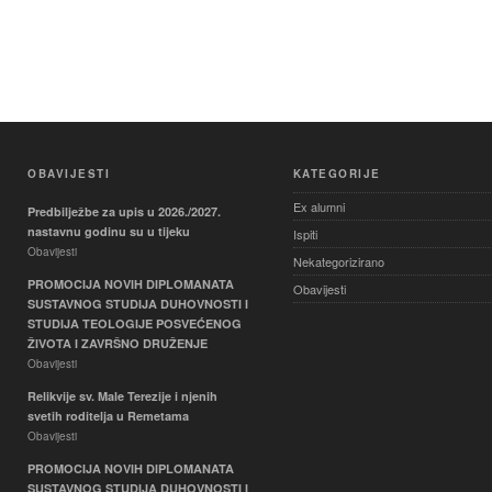
OBAVIJESTI
KATEGORIJE
Ex alumni
Predbilježbe za upis u 2026./2027.
nastavnu godinu su u tijeku
Ispiti
Obavijesti
Nekategorizirano
PROMOCIJA NOVIH DIPLOMANATA
Obavijesti
SUSTAVNOG STUDIJA DUHOVNOSTI I
STUDIJA TEOLOGIJE POSVEĆENOG
ŽIVOTA I ZAVRŠNO DRUŽENJE
Obavijesti
Relikvije sv. Male Terezije i njenih
svetih roditelja u Remetama
Obavijesti
PROMOCIJA NOVIH DIPLOMANATA
SUSTAVNOG STUDIJA DUHOVNOSTI I