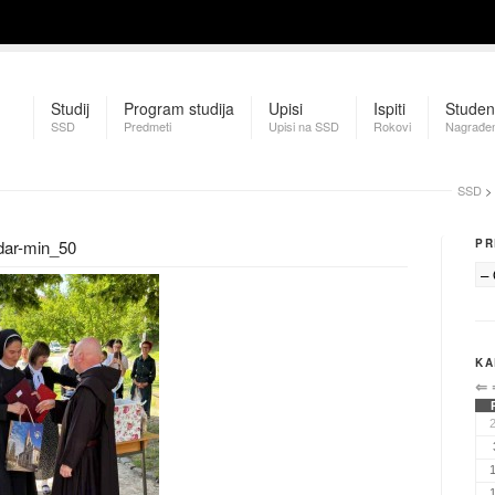
Studij
Program studija
Upisi
Ispiti
Studen
SSD
Predmeti
Upisi na SSD
Rokovi
Nagrađen
SSD
>
dar-min_50
PR
KA
⇐