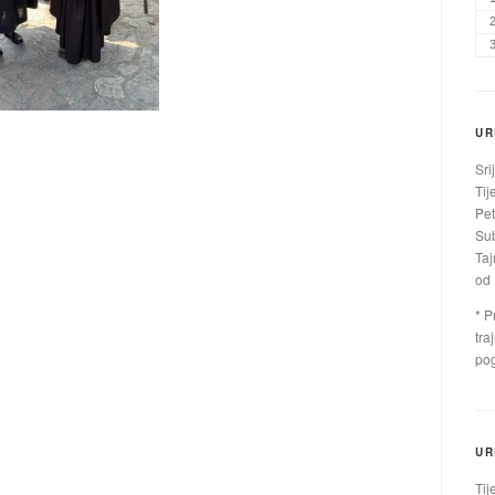
UR
Sri
Tij
Pet
Sub
Taj
od 
* P
tra
pog
UR
Tij