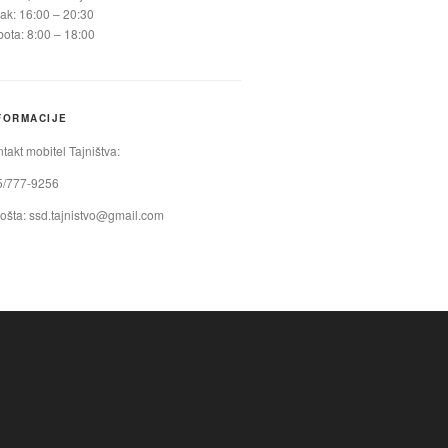
ak: 16:00 – 20:30
ota: 8:00 – 18:00
FORMACIJE
takt mobitel Tajništva:
5/777-9256
ošta:
ssd.tajnistvo@gmail.com