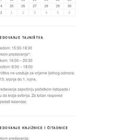
24
25
26
27
28
29
30
31
1
2
3
4
5
6
EDOVANJE TAJNIŠTVA
jedom: 15:30-18:30
ekom predavanja*:
kom: 16:00 – 20:30
otom: 8:00 – 18:00
ništvo ne ureduje za vrijeme ljetnog odmora:
15. srpnja do 1. rujna.
redavanja započinju početkom listopada i
ju do kraja svibnja. Za točan raspored
ledati kalendar.
EDOVANJE KNJIŽNICE I ČITAONICE
ekom predavanja: