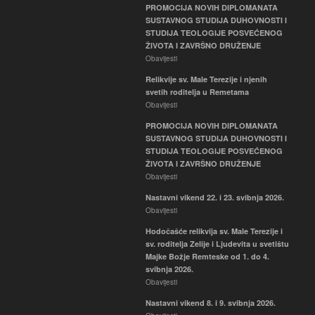
PROMOCIJA NOVIH DIPLOMANATA
SUSTAVNOG STUDIJA DUHOVNOSTI I
STUDIJA TEOLOGIJE POSVEĆENOG
ŽIVOTA I ZAVRŠNO DRUŽENJE
Obavijesti
Relikvije sv. Male Terezije i njenih
svetih roditelja u Remetama
Obavijesti
PROMOCIJA NOVIH DIPLOMANATA
SUSTAVNOG STUDIJA DUHOVNOSTI I
STUDIJA TEOLOGIJE POSVEĆENOG
ŽIVOTA I ZAVRŠNO DRUŽENJE
Obavijesti
Nastavni vikend 22. i 23. svibnja 2026.
Obavijesti
Hodočašće relikvija sv. Male Terezije i
sv. roditelja Zelije i Ljudevita u svetištu
Majke Božje Remteske od 1. do 4.
svibnja 2026.
Obavijesti
Nastavni vikend 8. i 9. svibnja 2026.