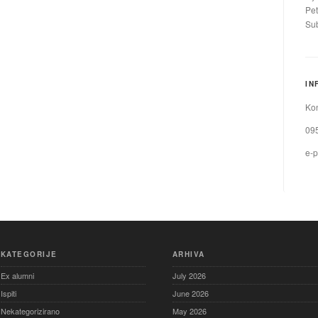
Pet
Sub
IN
Kon
09
e-p
KATEGORIJE
ARHIVA
Ex alumni
July 2026
Ispiti
June 2026
Nekategorizirano
May 2026