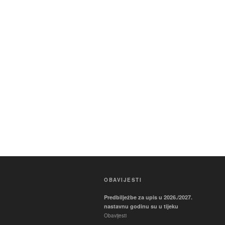
OBAVIJESTI
Predbilježbe za upis u 2026./2027.
nastavnu godinu su u tijeku
Obavijesti