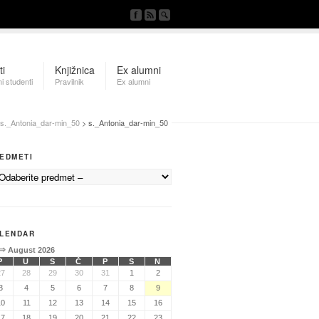
ti
Knjižnica
Ex alumni
i studenti
Pravilnik
Ex alumni
s._Antonia_dar-min_50
> s._Antonia_dar-min_50
EDMETI
LENDAR
⇒
August 2026
P
U
S
Č
P
S
N
27
28
29
30
31
1
2
3
4
5
6
7
8
9
10
11
12
13
14
15
16
17
18
19
20
21
22
23