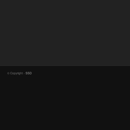
© Copyright -
SSD