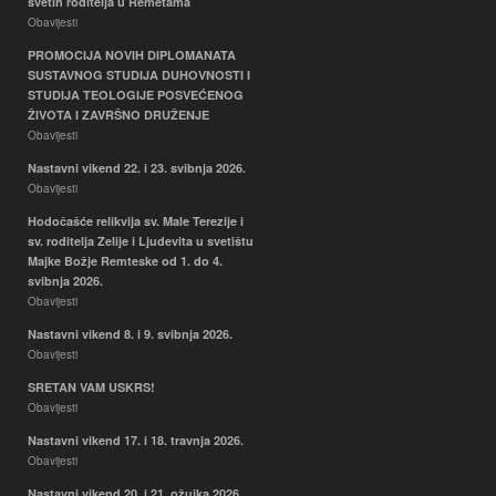
svetih roditelja u Remetama
Obavijesti
PROMOCIJA NOVIH DIPLOMANATA
SUSTAVNOG STUDIJA DUHOVNOSTI I
STUDIJA TEOLOGIJE POSVEĆENOG
ŽIVOTA I ZAVRŠNO DRUŽENJE
Obavijesti
Nastavni vikend 22. i 23. svibnja 2026.
Obavijesti
Hodočašće relikvija sv. Male Terezije i
sv. roditelja Zelije i Ljudevita u svetištu
Majke Božje Remteske od 1. do 4.
svibnja 2026.
Obavijesti
Nastavni vikend 8. i 9. svibnja 2026.
Obavijesti
SRETAN VAM USKRS!
Obavijesti
Nastavni vikend 17. i 18. travnja 2026.
Obavijesti
Nastavni vikend 20. i 21. ožujka 2026.