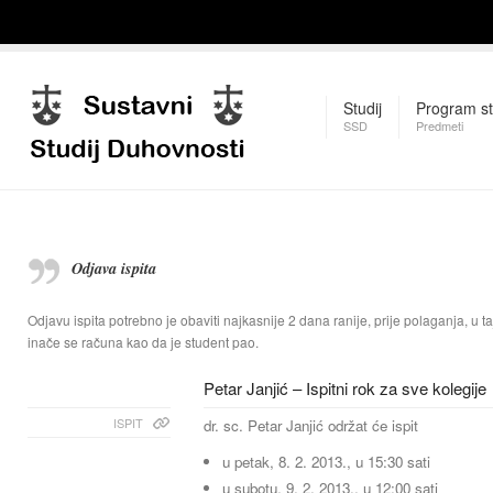
Studij
Program st
SSD
Predmeti
Odjava ispita
Odjavu ispita potrebno je obaviti najkasnije 2 dana ranije, prije polaganja, u taj
inače se računa kao da je student pao.
Petar Janjić – Ispitni rok za sve kolegije
ISPIT
dr. sc. Petar Janjić održat će ispit
u petak, 8. 2. 2013., u 15:30 sati
u subotu, 9. 2. 2013., u 12:00 sati