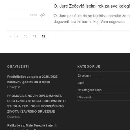
O. Jure Zečević-ispitni rok za sve kolegi
ISPIT
O. Jure poručuje da se tajništvu obratite za n
dogovorili ispitni termin koji Vam odgovara.
«
‹
10
11
12
OBAVIJESTI
KATEGORIJE
Ex alumni
Predbilježbe za upis u 2026./2027.
nastavnu godinu su u tijeku
Ispiti
Obavijesti
Nekategorizirano
PROMOCIJA NOVIH DIPLOMANATA
Obavijesti
SUSTAVNOG STUDIJA DUHOVNOSTI I
STUDIJA TEOLOGIJE POSVEĆENOG
ŽIVOTA I ZAVRŠNO DRUŽENJE
Obavijesti
Relikvije sv. Male Terezije i njenih