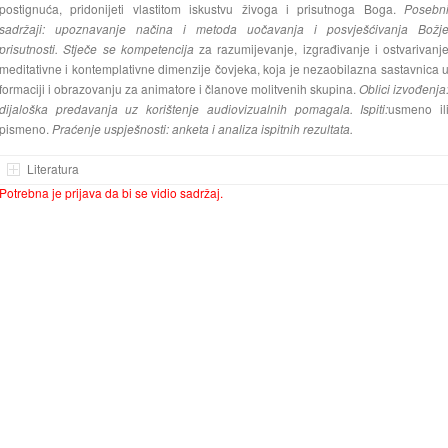
postignuća, pridonijeti vlastitom iskustvu živoga i prisutnoga Boga.
Posebn
sadržaji: upoznavanje načina i metoda uočavanja i posvješćivanja Božj
prisutnosti. Stječe se kompetencija
za razumijevanje, izgrađivanje i ostvarivanj
meditativne i kontemplativne dimenzije čovjeka, koja je nezaobilazna sastavnica 
formaciji i obrazovanju za animatore i članove molitvenih skupina.
Oblici izvođenja
dijaloška predavanja uz korištenje audiovizualnih pomagala. Ispiti:
usmeno il
pismeno.
Praćenje uspješnosti: anketa i analiza ispitnih rezultata.
Literatura
Potrebna je prijava da bi se vidio sadržaj.