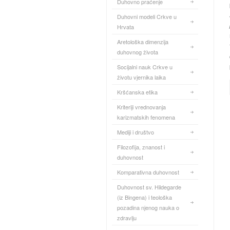
Duhovno praćenje
Duhovni modeli Crkve u
Hrvata
Aretološka dimenzija
duhovnog života
Socijalni nauk Crkve u
životu vjernika laika
Kršćanska etika
Kriteriji vrednovanja
karizmatskih fenomena
Mediji i društvo
Filozofija, znanost i
duhovnost
Komparativna duhovnost
Duhovnost sv. Hildegarde
(iz Bingena) i teološka
pozadina njenog nauka o
zdravlju