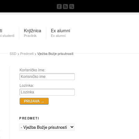
ti
Knjižnica
Ex alumni
i studenti
Pravilnik
Ex alumni
SSD
>
Predmeti
> Vježba Božje prisutnosti
Korisničko ime:
Lozinka:
PREDMETI
d
a
a