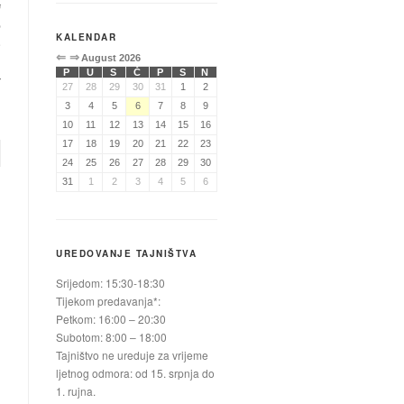
i
e
KALENDAR
e
⇐
⇒
August 2026
u
P
U
S
Č
P
S
N
:
27
28
29
30
31
1
2
i
3
4
5
6
7
8
9
10
11
12
13
14
15
16
17
18
19
20
21
22
23
24
25
26
27
28
29
30
31
1
2
3
4
5
6
UREDOVANJE TAJNIŠTVA
Srijedom: 15:30-18:30
Tijekom predavanja*:
Petkom: 16:00 – 20:30
Subotom: 8:00 – 18:00
Tajništvo ne ureduje za vrijeme
ljetnog odmora: od 15. srpnja do
1. rujna.