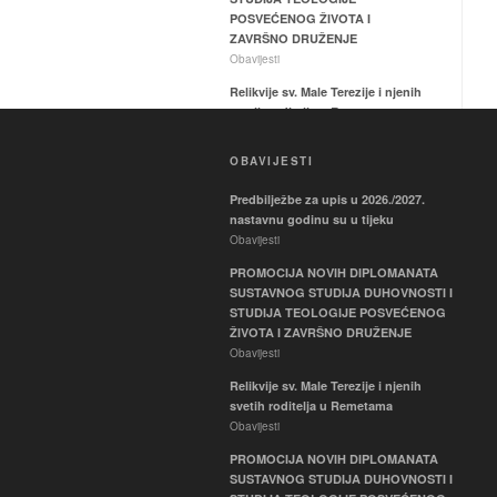
POSVEĆENOG ŽIVOTA I
ZAVRŠNO DRUŽENJE
Obavijesti
Relikvije sv. Male Terezije i njenih
svetih roditelja u Remetama
Obavijesti
OBAVIJESTI
PROMOCIJA NOVIH
DIPLOMANATA SUSTAVNOG
Predbilježbe za upis u 2026./2027.
STUDIJA DUHOVNOSTI I
nastavnu godinu su u tijeku
STUDIJA TEOLOGIJE
Obavijesti
POSVEĆENOG ŽIVOTA I
ZAVRŠNO DRUŽENJE
PROMOCIJA NOVIH DIPLOMANATA
Obavijesti
SUSTAVNOG STUDIJA DUHOVNOSTI I
STUDIJA TEOLOGIJE POSVEĆENOG
Nastavni vikend 22. i 23. svibnja
ŽIVOTA I ZAVRŠNO DRUŽENJE
2026.
Obavijesti
Obavijesti
Relikvije sv. Male Terezije i njenih
Aretološka dimenzija duhovnog
svetih roditelja u Remetama
života – ispit
Obavijesti
Ispiti
PROMOCIJA NOVIH DIPLOMANATA
Mediji i društvo – ispit
SUSTAVNOG STUDIJA DUHOVNOSTI I
Ispiti