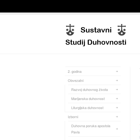
2. godina
Obvezatni
Razvoj duhovnog života
Marijanska duhovnost
Liturgijska duhovnost
Izborni
Duhovna poruka apostola
Pavla