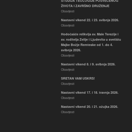
STUDIJA TEOLOGIJE POSVEĆENOG
Hodočašće relikvija sv. Male
ŽIVOTA I ZAVRŠNO DRUŽENJE
Terezije i sv. roditelja Zelije i
Obavijesti
Ljudevita u svetištu Majke Božje
Nastavni vikend 22. i 23. svibnja 2026.
Remteske od 1. do 4. svibnja
Obavijesti
2026.
Obavijesti
Hodočašće relikvija sv. Male Terezije i
sv. roditelja Zelije i Ljudevita u svetištu
Majke Božje Remteske od 1. do 4.
svibnja 2026.
Obavijesti
Nastavni vikend 8. i 9. svibnja 2026.
Obavijesti
SRETAN VAM USKRS!
Obavijesti
Nastavni vikend 17. i 18. travnja 2026.
Obavijesti
Nastavni vikend 20. i 21. ožujka 2026.
Obavijesti