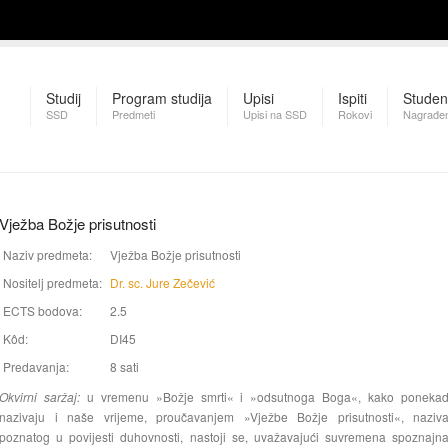
Studij
Program studija
Upisi
Ispiti
Studen
SSD
Predmeti
Upisi na SSD
Rokovi
Nagrađen
Vježba Božje prisutnosti
Naziv predmeta:
Vježba Božje prisutnosti
Nositelj predmeta:
Dr. sc. Jure Zečević
ECTS bodova:
2.5
Kôd:
DI45
Predavanja:
8 sati
Okvirni saržaj:
u vremenu »Božje smrti« i »odsutnoga Boga«, kako poneka
nazivaju i naše vrijeme, proučavanjem »Vježbe Božje prisutnosti«, naziv
poznatog u povijesti duhovnosti, nastoji se, uvažavajući suvremena spoznajn