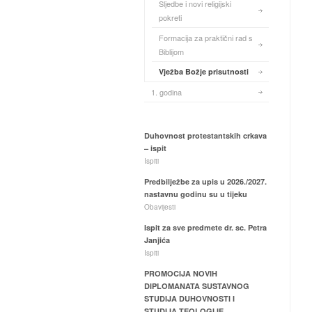
Sljedbe i novi religijski
pokreti
Formacija za praktični rad s
Biblijom
Vježba Božje prisutnosti
1. godina
Duhovnost protestantskih crkava
– ispit
Ispiti
Predbilježbe za upis u 2026./2027.
nastavnu godinu su u tijeku
Obavijesti
Ispit za sve predmete dr. sc. Petra
Janjića
Ispiti
PROMOCIJA NOVIH
DIPLOMANATA SUSTAVNOG
STUDIJA DUHOVNOSTI I
STUDIJA TEOLOGIJE