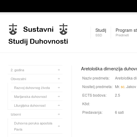
Studij
Program st
SSD
Predmeti
Aretološka dimenzija duhov
2. godina
Naziv predmeta:
Aretološka d
Obvezatni
Nositelj predmeta:
Mr.
sc
. Jakov 
Razvoj duhovnog života
ECTS bodova:
2.5
Marijanska duhovnost
Kôd:
Liturgijska duhovnost
Predavanja:
6 sati
Izborni
Duhovna poruka apostola
Pavla