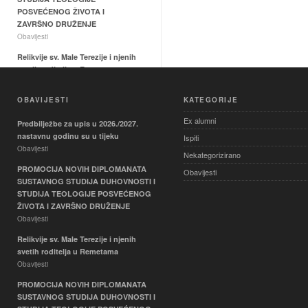
POSVEĆENOG ŽIVOTA I
ZAVRŠNO DRUŽENJE
Obavijesti
Relikvije sv. Male Terezije i njenih
svetih roditelja u Remetama
Obavijesti
OBAVIJESTI
KATEGORIJE
PROMOCIJA NOVIH
DIPLOMANATA SUSTAVNOG
Ex alumni
Predbilježbe za upis u 2026./2027.
STUDIJA DUHOVNOSTI I
nastavnu godinu su u tijeku
Ispiti
STUDIJA TEOLOGIJE
Obavijesti
POSVEĆENOG ŽIVOTA I
Nekategorizirano
ZAVRŠNO DRUŽENJE
PROMOCIJA NOVIH DIPLOMANATA
Obavijesti
Obavijesti
SUSTAVNOG STUDIJA DUHOVNOSTI I
STUDIJA TEOLOGIJE POSVEĆENOG
Nastavni vikend 22. i 23. svibnja
ŽIVOTA I ZAVRŠNO DRUŽENJE
2026.
Obavijesti
Obavijesti
Relikvije sv. Male Terezije i njenih
Aretološka dimenzija duhovnog
svetih roditelja u Remetama
života – ispit
Obavijesti
Ispiti
PROMOCIJA NOVIH DIPLOMANATA
Mediji i društvo – ispit
SUSTAVNOG STUDIJA DUHOVNOSTI I
Ispiti