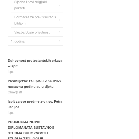
Sljedbe i novi religijski
pokreti
Formacija za praktični rad s
Biblijom
Vježba Božje prisutnosti
1. godina
Duhovnost protestantskih crkava
– ispit
Ispiti
Predbilježbe za upis u 2026./2027.
nastavnu godinu su u tijeku
Obavijesti
Ispit za sve predmete dr. sc. Petra
Janjića
Ispiti
PROMOCIJA NOVIH
DIPLOMANATA SUSTAVNOG
STUDIJA DUHOVNOSTI I
STUDIJA TEOLOGIJE