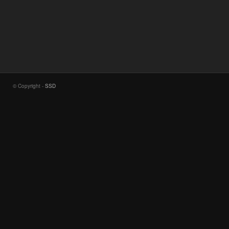
© Copyright -
SSD