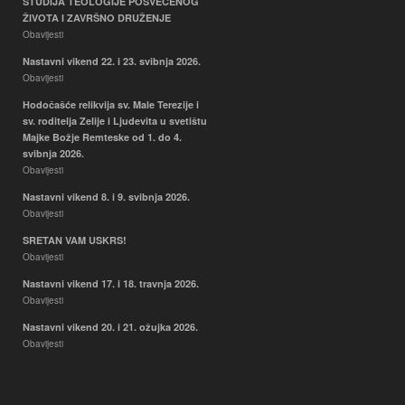
STUDIJA TEOLOGIJE POSVEĆENOG
Hodočašće relikvija sv. Male
ŽIVOTA I ZAVRŠNO DRUŽENJE
Terezije i sv. roditelja Zelije i
Obavijesti
Ljudevita u svetištu Majke Božje
Nastavni vikend 22. i 23. svibnja 2026.
Remteske od 1. do 4. svibnja
Obavijesti
2026.
Obavijesti
Hodočašće relikvija sv. Male Terezije i
sv. roditelja Zelije i Ljudevita u svetištu
Majke Božje Remteske od 1. do 4.
svibnja 2026.
Obavijesti
Nastavni vikend 8. i 9. svibnja 2026.
Obavijesti
SRETAN VAM USKRS!
Obavijesti
Nastavni vikend 17. i 18. travnja 2026.
Obavijesti
Nastavni vikend 20. i 21. ožujka 2026.
Obavijesti