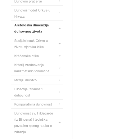
Duhovno praćenje
Duhovni modeli Crkve u
Hrvata
Aretološka dimenzija
duhovnog života
Socijalni nauk Crkve u
životu vjernika laika
Kršćanska etika
Kriteriji vrednovanja
karizmatskih fenomena
Mediji i društvo
Filozofija, znanost i
duhovnost
Komparativna duhovnost
Duhovnost sv. Hildegarde
(iz Bingena) i teološka
pozadina njenog nauka o
zdravlju