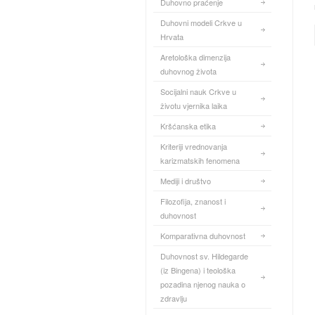
Duhovno praćenje
Duhovni modeli Crkve u
Hrvata
Aretološka dimenzija
duhovnog života
Socijalni nauk Crkve u
životu vjernika laika
Kršćanska etika
Kriteriji vrednovanja
karizmatskih fenomena
Mediji i društvo
Filozofija, znanost i
duhovnost
Komparativna duhovnost
Duhovnost sv. Hildegarde
(iz Bingena) i teološka
pozadina njenog nauka o
zdravlju