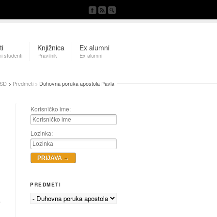
ti
Knjižnica
Ex alumni
i studenti
Pravilnik
Ex alumni
SD
>
Predmeti
> Duhovna poruka apostola Pavla
Korisničko ime:
Lozinka:
PREDMETI
i
o
i