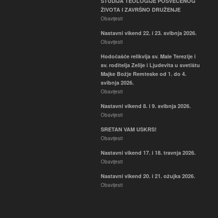
STUDIJA TEOLOGIJE POSVEĆENOG
Hodočašće relikvija sv. Male
ŽIVOTA I ZAVRŠNO DRUŽENJE
Terezije i sv. roditelja Zelije i
Obavijesti
Ljudevita u svetištu Majke Božje
Nastavni vikend 22. i 23. svibnja 2026.
Remteske od 1. do 4. svibnja
Obavijesti
2026.
Obavijesti
Hodočašće relikvija sv. Male Terezije i
sv. roditelja Zelije i Ljudevita u svetištu
Majke Božje Remteske od 1. do 4.
svibnja 2026.
Obavijesti
Nastavni vikend 8. i 9. svibnja 2026.
Obavijesti
SRETAN VAM USKRS!
Obavijesti
Nastavni vikend 17. i 18. travnja 2026.
Obavijesti
Nastavni vikend 20. i 21. ožujka 2026.
Obavijesti