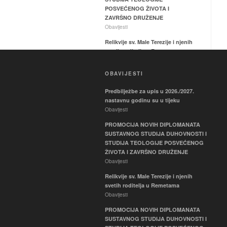
POSVEĆENOG ŽIVOTA I
ZAVRŠNO DRUŽENJE
Obavijesti
Relikvije sv. Male Terezije i njenih
svetih roditelja u Remetama
Obavijesti
OBAVIJESTI
PROMOCIJA NOVIH
DIPLOMANATA SUSTAVNOG
Predbilježbe za upis u 2026./2027.
STUDIJA DUHOVNOSTI I
nastavnu godinu su u tijeku
STUDIJA TEOLOGIJE
Obavijesti
POSVEĆENOG ŽIVOTA I
ZAVRŠNO DRUŽENJE
PROMOCIJA NOVIH DIPLOMANATA
Obavijesti
SUSTAVNOG STUDIJA DUHOVNOSTI I
STUDIJA TEOLOGIJE POSVEĆENOG
Nastavni vikend 22. i 23. svibnja
ŽIVOTA I ZAVRŠNO DRUŽENJE
2026.
Obavijesti
Obavijesti
Relikvije sv. Male Terezije i njenih
Aretološka dimenzija duhovnog
svetih roditelja u Remetama
života – ispit
Obavijesti
Ispiti
PROMOCIJA NOVIH DIPLOMANATA
Mediji i društvo – ispit
SUSTAVNOG STUDIJA DUHOVNOSTI I
Ispiti