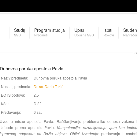
Studij
Program studija
Upisi
Ispiti
Studen
SSD
Predmeti
Upisi na SSD
Rokovi
Nagrađen
S
Duhovna poruka apostola Pavla
Naziv predmeta:
Duhovna poruka apostola Pavla
Nositelj predmeta:
Dr. sc. Dario Tokić
ECTS bodova:
2.5
Kôd:
DI22
Predavanja:
6 sati
Uvod u misao apostola Pavla. Raščlanjivanje problematike odnosa zakona 
slobode prema apostolu Pavlu.
Kompetencija: razumijevanje vjere kao jedin
ispravnog odgovora na Božju objavu. Oblici izvođenja
: predavanja i osobn