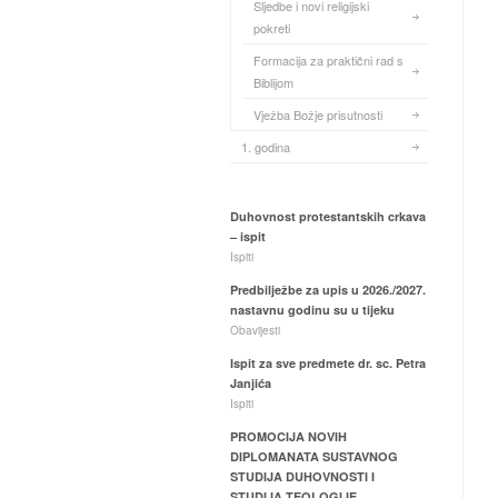
Sljedbe i novi religijski
pokreti
Formacija za praktični rad s
Biblijom
Vježba Božje prisutnosti
1. godina
Duhovnost protestantskih crkava
– ispit
Ispiti
Predbilježbe za upis u 2026./2027.
nastavnu godinu su u tijeku
Obavijesti
Ispit za sve predmete dr. sc. Petra
Janjića
Ispiti
PROMOCIJA NOVIH
DIPLOMANATA SUSTAVNOG
STUDIJA DUHOVNOSTI I
STUDIJA TEOLOGIJE