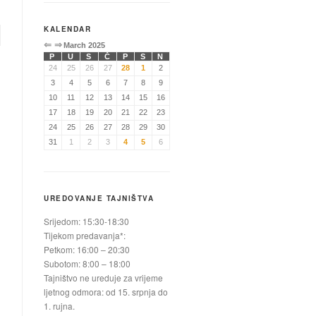
KALENDAR
⇐
⇒
March 2025
P
U
S
Č
P
S
N
24
25
26
27
28
1
2
3
4
5
6
7
8
9
10
11
12
13
14
15
16
17
18
19
20
21
22
23
24
25
26
27
28
29
30
31
1
2
3
4
5
6
UREDOVANJE TAJNIŠTVA
Srijedom: 15:30-18:30
Tijekom predavanja*:
Petkom: 16:00 – 20:30
Subotom: 8:00 – 18:00
Tajništvo ne ureduje za vrijeme
ljetnog odmora: od 15. srpnja do
1. rujna.