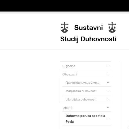
2. godina
Obvezatni
Razvoj duhovnog života
Marijanska duhovnost
Liturgijska duhovnost
Izborni
Duhovna poruka apostola
Pavla