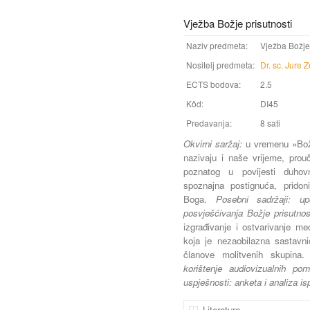
Vježba Božje prisutnosti
Naziv predmeta:
Vježba Božje 
Nositelj predmeta:
Dr. sc. Jure 
ECTS bodova:
2.5
Kôd:
DI45
Predavanja:
8 sati
Okvirni saržaj:
u vremenu »Bož
nazivaju i naše vrijeme, prou
poznatog u povijesti duhov
spoznajna postignuća, pridoni
Boga.
Posebni sadržaji: u
posvješćivanja Božje prisutnos
izgrađivanje i ostvarivanje me
koja je nezaobilazna sastavni
članove molitvenih skupina
korištenje audiovizualnih poma
uspješnosti: anketa i analiza isp
Literatura