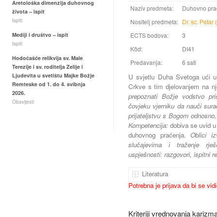
Aretološka dimenzija duhovnog
Naziv predmeta:
Duhovno pra
života – ispit
Ispiti
Nositelj predmeta:
Dr. sc. Petar 
Mediji i društvo – ispit
ECTS bodova:
3
Ispiti
Kôd:
DI41
Hodočašće relikvija sv. Male
Predavanja:
6 sati
Terezije i sv. roditelja Zelije i
Ljudevita u svetištu Majke Božje
U svjetlu Duha Svetoga ući u 
Remteske od 1. do 4. svibnja
Crkve s tim djelovanjem na n
2026.
prepoznati Božje vodstvo pr
Obavijesti
čovjeku vjerniku da nauči sura
prijateljstvu s Bogom odnosno,
Kompetencija:
dobiva se uvid 
duhovnog praćenja.
Oblici i
slučajevima i traženje rješe
uspješnosti: razgovori, ispitni re
Literatura
Potrebna je prijava da bi se vid
Kriteriji vrednovanja kariz