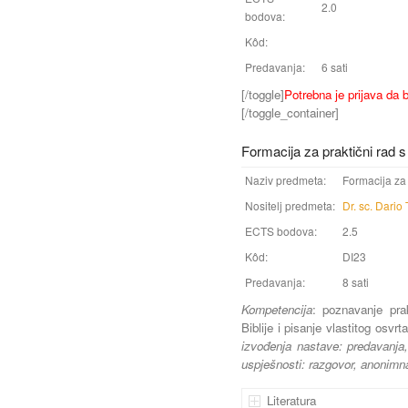
2.0
bodova:
Kôd:
Predavanja:
6 sati
[/toggle]
Potrebna je prijava da b
[/toggle_container]
Formacija za praktični rad s
Naziv predmeta:
Formacija za 
Nositelj predmeta:
Dr. sc. Dario 
ECTS bodova:
2.5
Kôd:
DI23
Predavanja:
8 sati
Kompetencija
: poznavanje pra
Biblije i pisanje vlastitog osvrta
izvođenja nastave: predavanja, 
uspješnosti: razgovor, anonimna 
Literatura