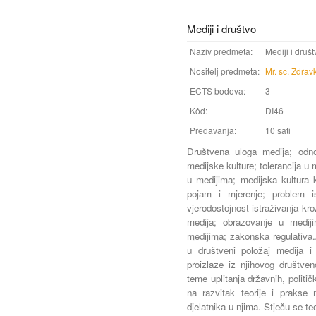
Mediji i društvo
Naziv predmeta:
Mediji i društ
Nositelj predmeta:
Mr. sc. Zdra
ECTS bodova:
3
Kôd:
DI46
Predavanja:
10 sati
Društvena uloga medija; odno
medijske kulture; tolerancija u 
u medijima; medijska kultura
pojam i mjerenje; problem is
vjerodostojnost istraživanja kro
medija; obrazovanje u medijim
medijima; zakonska regulativa.
u društveni položaj medija i
proizlaze iz njihovog društve
teme uplitanja državnih, politič
na razvitak teorije i prakse m
djelatnika u njima. Stječu se te