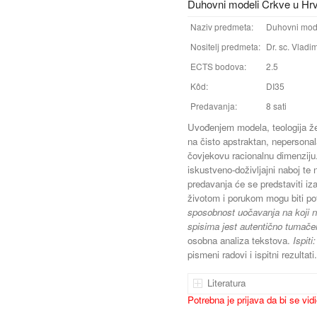
Duhovni modeli Crkve u Hr
Naziv predmeta:
Duhovni mode
Nositelj predmeta:
Dr. sc. Vladi
ECTS bodova:
2.5
Kôd:
DI35
Predavanja:
8 sati
Uvođenjem modela, teologija žel
na čisto apstraktan, nepersona
čovjekovu racionalnu dimenziju. 
iskustveno-doživljajni naboj te
predavanja će se predstaviti iz
životom i porukom mogu biti po
sposobnost uočavanja na koji n
spisima jest autentično tumačen
osobna analiza tekstova.
Ispiti
pismeni radovi i ispitni rezultati.
Literatura
Potrebna je prijava da bi se vid