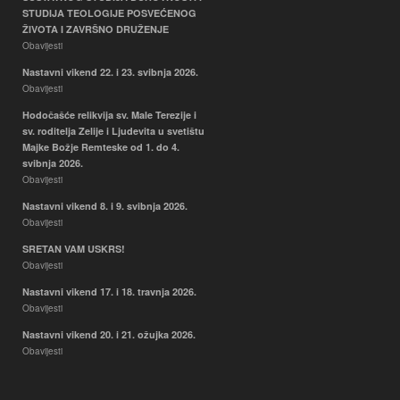
STUDIJA TEOLOGIJE POSVEĆENOG
ŽIVOTA I ZAVRŠNO DRUŽENJE
Obavijesti
Nastavni vikend 22. i 23. svibnja 2026.
Obavijesti
Hodočašće relikvija sv. Male Terezije i
sv. roditelja Zelije i Ljudevita u svetištu
Majke Božje Remteske od 1. do 4.
svibnja 2026.
Obavijesti
Nastavni vikend 8. i 9. svibnja 2026.
Obavijesti
SRETAN VAM USKRS!
Obavijesti
Nastavni vikend 17. i 18. travnja 2026.
Obavijesti
Nastavni vikend 20. i 21. ožujka 2026.
Obavijesti