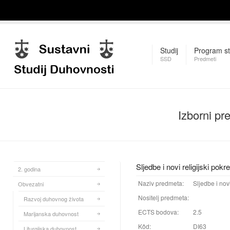
Studij
Program st
SSD
Predmeti
Izborni pr
Sljedbe i novi religijski pokre
2. godina
Naziv predmeta:
Sljedbe i novi
Obvezatni
Nositelj predmeta:
Razvoj duhovnog života
ECTS bodova:
2.5
Marijanska duhovnost
Kôd:
DI63
Liturgijska duhovnost