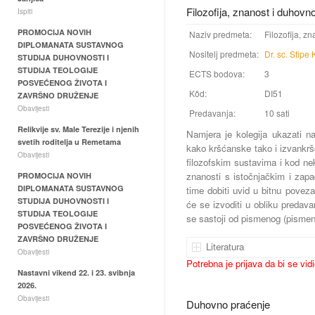
Filozofija, znanost i duhovn
Ispiti
PROMOCIJA NOVIH
Naziv predmeta:
Filozofija, z
DIPLOMANATA SUSTAVNOG
Nositelj predmeta:
Dr. sc. Stipe 
STUDIJA DUHOVNOSTI I
STUDIJA TEOLOGIJE
ECTS bodova:
3
POSVEĆENOG ŽIVOTA I
Kôd:
DI51
ZAVRŠNO DRUŽENJE
Obavijesti
Predavanja:
10 sati
Relikvije sv. Male Terezije i njenih
Namjera je kolegija ukazati na
svetih roditelja u Remetama
kako kršćanske tako i izvankrš
Obavijesti
filozofskim sustavima i kod ne
znanosti s istočnjačkim i za
PROMOCIJA NOVIH
DIPLOMANATA SUSTAVNOG
time dobiti uvid u bitnu povez
STUDIJA DUHOVNOSTI I
će se izvoditi u obliku predava
STUDIJA TEOLOGIJE
se sastoji od pismenog (pismeni
POSVEĆENOG ŽIVOTA I
ZAVRŠNO DRUŽENJE
Literatura
Obavijesti
Potrebna je prijava da bi se vid
Nastavni vikend 22. i 23. svibnja
2026.
Obavijesti
Duhovno praćenje