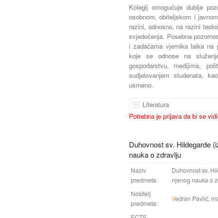
Kolegij omogućuje dublje poz
osobnom, obiteljskom i javnom 
razini, odnosno, na razini teolo
svjedočenja. Posebna pozorno
i zadaćama vjernika laika na 
koje se odnose na služenje 
gospodarstvu, medijima, poli
sudjelovanjem studenata, kao
usmeno.
Literatura
Potrebna je prijava da bi se vid
Duhovnost sv. Hildegarde (i
nauka o zdravlju
Naziv
Duhovnost sv. Hil
predmeta:
njenog nauka o z
Nositelj
V
edran Pavlić, ma
predmeta:
ECTS