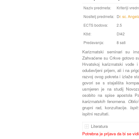
Naziv predmeta:
Kriteriji vre
Nositelj predmeta:
D
r. sc. Angel
ECTS bodova:
2.5
Kôd:
DI42
Predavanja:
8 sati
Karizmatski seminari su ima
Zahvaćene su Crkve gotovo svi
Hrvatskoj karizmatski vođe i
oduševljeni prijem, ali i na pri
razvoj ovog pokreta i izlaže s
govori se s stajališta kompara
usmjeren je na studij Novoza
osobito na spise apostola P
karizmatskih fenomena. Oblici
grupni rad, konzultacije.
Ispi
ispitni rezultati.
Literatura
Potrebna je prijava da bi se vid