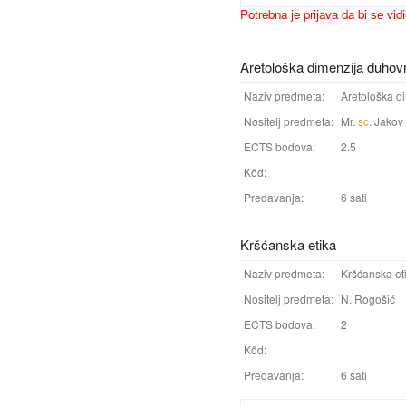
Potrebna je prijava da bi se vid
Aretološka dimenzija duhov
Naziv predmeta:
Aretološka d
Nositelj predmeta:
Mr.
sc
. Jakov 
ECTS bodova:
2.5
Kôd:
Predavanja:
6 sati
Kršćanska etika
Naziv predmeta:
Kršćanska et
Nositelj predmeta:
N. Rogošić
ECTS bodova:
2
Kôd:
Predavanja:
6 sati