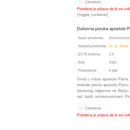
Literatura
Potrebna je prijava da bi se vid
[/toggle_container]
Duhovna poruka apostola P
Naziv predmeta:
Duhovna por
Nositelj predmeta:
Dr. sc. Dario 
ECTS bodova:
2.5
Kôd:
DI22
Predavanja:
6 sati
Uvod u misao apostola Pavla. 
slobode prema apostolu Pavlu
ispravnog odgovora na Božju o
rad.
Ispiti: usmeno-pismeni. Pr
Literatura
Potrebna je prijava da bi se vid