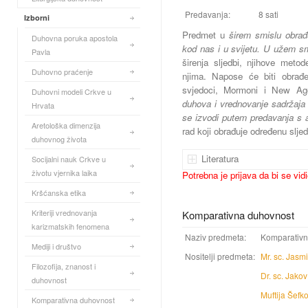
Predavanja:
8 sati
Izborni
Predmet u
širem smislu obrađ
Duhovna poruka apostola
kod nas i u svijetu. U užem s
Pavla
širenja sljedbi, njihove met
Duhovno praćenje
njima. Napose će biti obrađe
svjedoci, Mormoni i New A
Duhovni modeli Crkve u
duhova i vrednovanje sadržaja k
Hrvata
se
izvodi putem predavanja s 
Aretološka dimenzija
rad koji obrađuje određenu slje
duhovnog života
Literatura
Socijalni nauk Crkve u
životu vjernika laika
Potrebna je prijava da bi se vid
Kršćanska etika
Kriteriji vrednovanja
Komparativna duhovnost
karizmatskih fenomena
Naziv predmeta:
Komparativn
Mediji i društvo
Nositelji predmeta:
Mr. sc. Jas
Filozofija, znanost i
Dr. sc. Jako
duhovnost
Muftija Šefk
Komparativna duhovnost