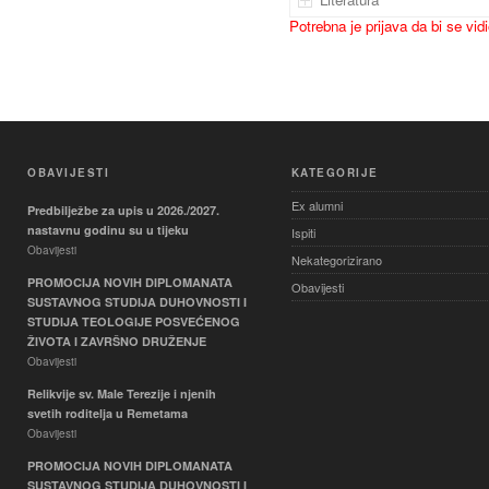
Potrebna je prijava da bi se vid
OBAVIJESTI
KATEGORIJE
Ex alumni
Predbilježbe za upis u 2026./2027.
nastavnu godinu su u tijeku
Ispiti
Obavijesti
Nekategorizirano
PROMOCIJA NOVIH DIPLOMANATA
Obavijesti
SUSTAVNOG STUDIJA DUHOVNOSTI I
STUDIJA TEOLOGIJE POSVEĆENOG
ŽIVOTA I ZAVRŠNO DRUŽENJE
Obavijesti
Relikvije sv. Male Terezije i njenih
svetih roditelja u Remetama
Obavijesti
PROMOCIJA NOVIH DIPLOMANATA
SUSTAVNOG STUDIJA DUHOVNOSTI I