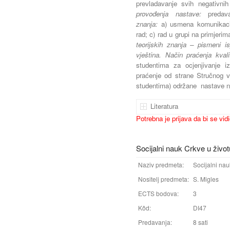
prevladavanje svih negativni
provođenja nastave:
predav
znanja:
a) usmena komunikaci
rad; c) rad u grupi na primjeri
teorijskih znanja – pismeni is
vještina. Način praćenja kvali
studentima za ocjenjivanje iz
praćenje od strane Stručnog v
studentima) održane nastave n
Literatura
Potrebna je prijava da bi se vid
Socijalni nauk Crkve u život
Naziv predmeta:
Socijalni nau
Nositelj predmeta:
S. Migles
ECTS bodova:
3
Kôd:
DI47
Predavanja:
8 sati