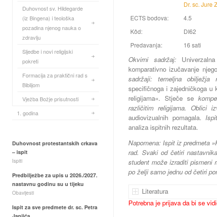
Dr. sc. Jure 
Duhovnost sv. Hildegarde
ECTS bodova:
4.5
(iz Bingena) i teološka
pozadina njenog nauka o
Kôd:
DI62
zdravlju
Predavanja:
16 sati
Sljedbe i novi religijski
Okvirni sadržaj:
Univerzaln
pokreti
komparativno izučavanje njegove
Formacija za praktični rad s
sadržaji: temeljna obilježja 
Biblijom
specifičnoga i zajedničkoga u 
religijama«. Stječe se
kompe
Vježba Božje prisutnosti
različitim religijama. Oblici 
1. godina
audiovizualnih pomagala.
Ispi
analiza ispitnih rezultata.
Napomena: Ispit iz predmeta »K
Duhovnost protestantskih crkava
rad. Svaki od četiri nastavnik
– ispit
Ispiti
student može izraditi pismeni 
po želji samo jednu od četiri p
Predbilježbe za upis u 2026./2027.
nastavnu godinu su u tijeku
Literatura
Obavijesti
Potrebna je prijava da bi se vid
Ispit za sve predmete dr. sc. Petra
Janjića